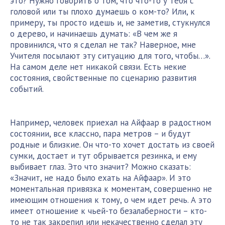
это? Нужно говорить о том, что что-то у тебя с
головой или ты плохо думаешь о ком-то? Или, к
примеру, ты просто идешь и, не заметив, стукнулся
о дерево, и начинаешь думать: «В чем же я
провинился, что я сделал не так? Наверное, мне
Учителя посылают эту ситуацию для того, чтобы…».
На самом деле нет никакой связи. Есть некие
состояния, свойственные по сценарию развития
событий.
Например, человек приехал на Айфаар в радостном
состоянии, все классно, пара метров – и будут
родные и близкие. Он что-то хочет достать из своей
сумки, достает и тут обрывается резинка, и ему
выбивает глаз. Это что значит? Можно сказать:
«Значит, не надо было ехать на Айфаар». И это
моментальная привязка к моментам, совершенно не
имеющим отношения к тому, о чем идет речь. А это
имеет отношение к чьей-то безалаберности – кто-
то не так закрепил или некачественно сделал эту