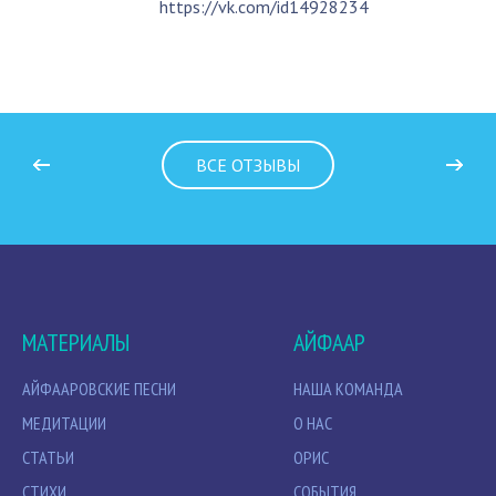
https://vk.com/id14928234
ВСЕ ОТЗЫВЫ
МАТЕРИАЛЫ
АЙФААР
АЙФААРОВСКИЕ ПЕСНИ
НАША КОМАНДА
МЕДИТАЦИИ
О НАС
СТАТЬИ
ОРИС
СТИХИ
СОБЫТИЯ