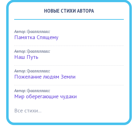
НОВЫЕ СТИХИ АВТОРА
Автор: Грааллгллаасс
Памятка Спящему
Автор: Грааллгллаасс
Наш Путь
Автор: Грааллгллаасс
Пожелание людям Земли
Автор: Грааллгллаасс
Мир оберегающие чудаки
Все стихи...