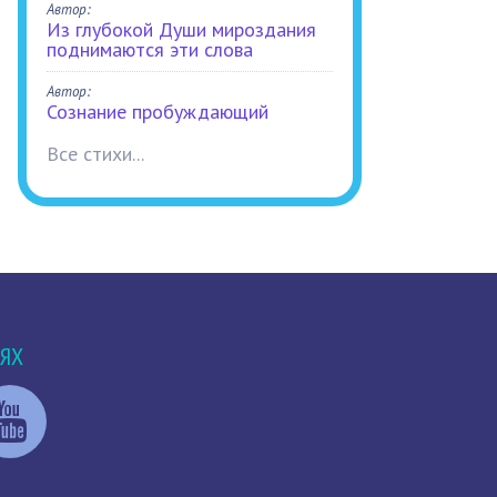
Автор:
Из глубокой Души мироздания
поднимаются эти слова
Автор:
Сознание пробуждающий
Все стихи...
ТЯХ