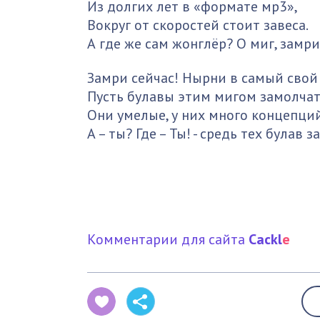
Из долгих лет в «формате мр3»,
Вокруг от скоростей стоит завеса.
А где же сам жонглёр? О миг, замри
Замри сейчас! Нырни в самый свой
Пусть булавы этим мигом замолчат
Они умелые, у них много концепци
А – ты? Где – Ты! - средь тех булав з
Комментарии для сайта
Cackl
e