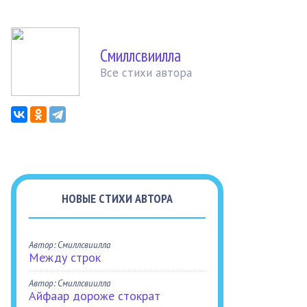
Смиллсвиилла
Все стихи автора
НОВЫЕ СТИХИ АВТОРА
Автор: Смиллсвиилла
Между строк
Автор: Смиллсвиилла
Айфаар дороже стократ