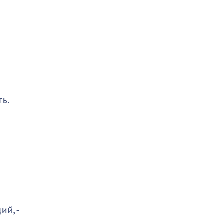
ь.
ий, -