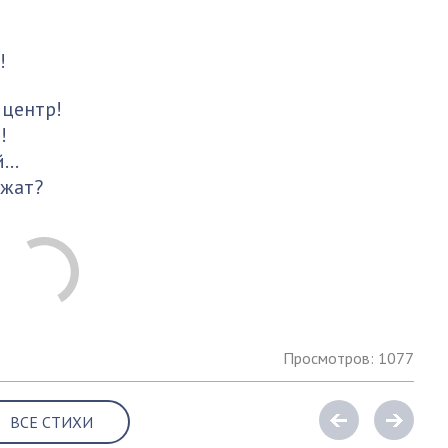
!
 центр!
!
й…
ажат?
Просмотров: 1077
ВСЕ СТИХИ