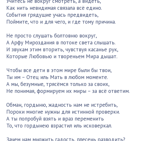
Учитесь не вокруг смотреть, а видеть,
Как нить невидимая связала всё едино.
События грядущие учась предвидеть,
Поймите, что и для чего, и где тому причина.
Не просто слушать болтовню вокруг,
А Арфу Мироздания в потоке света слышать.
И звукам этим вторить, чувствуя касанье рук,
Которые Любовью и твореньем Мира дышат.
Чтобы все дети в этом мире были бы твои,
Ты им – Отец иль Мать в любом моменте.
А мы, безумные, трясёмся только за своих,
Не понимая, формируем их миры – за всё ответим.
Обман, гордыню, жадность нам не истребить,
Пороки многие нужны для истинной проверки.
А ты попробуй взять и враз переменить
То, что гордынею взрастил иль исковеркал.
Зачем нам множить гадость, плесень разводить?