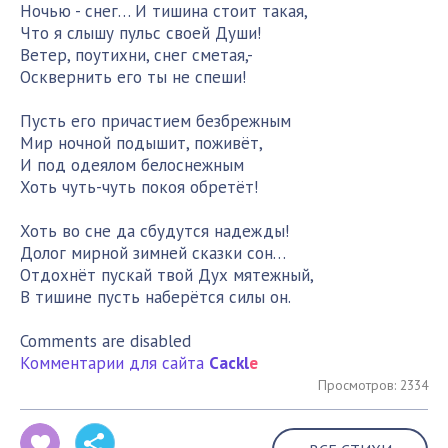
Ночью - снег… И тишина стоит такая,
Что я слышу пульс своей Души!
Ветер, поутихни, снег сметая,-
Осквернить его ты не спеши!
Пусть его причастием безбрежным
Мир ночной подышит, поживёт,
И под одеялом белоснежным
Хоть чуть-чуть покоя обретёт!
Хоть во сне да сбудутся надежды!
Долог мирной зимней сказки сон…
Отдохнёт пускай твой Дух мятежный,
В тишине пусть наберётся силы он.
Comments are disabled
Комментарии для сайта
Cackl
e
Просмотров: 2334