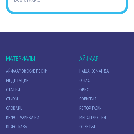
МАТЕРИАЛЫ
АЙФААР
АЙФААРОВСКИЕ ПЕСНИ
НАША КОМАНДА
МЕДИТАЦИИ
О НАС
СТАТЬИ
ОРИС
СТИХИ
СОБЫТИЯ
СЛОВАРЬ
РЕПОРТАЖИ
ИНФОГРАФИКА ИИ
МЕРОПРИЯТИЯ
ИНФО-БАЗА
ОТЗЫВЫ