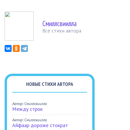
Смиллсвиилла
Все стихи автора
НОВЫЕ СТИХИ АВТОРА
Автор: Смиллсвиилла
Между строк
Автор: Смиллсвиилла
Айфаар дороже стократ