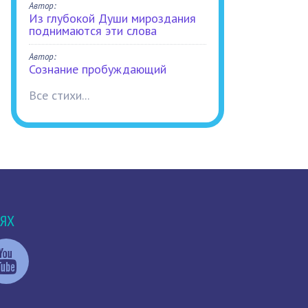
Автор:
Из глубокой Души мироздания
поднимаются эти слова
Автор:
Сознание пробуждающий
Все стихи...
ТЯХ