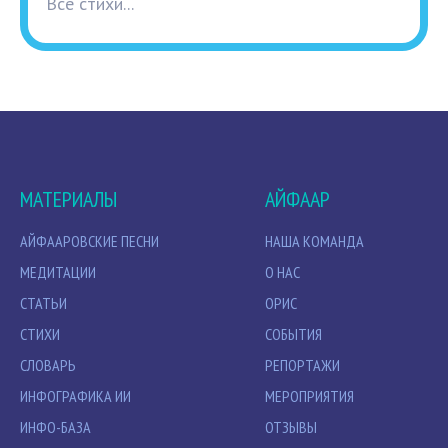
Все стихи...
МАТЕРИАЛЫ
АЙФААР
АЙФААРОВСКИЕ ПЕСНИ
НАША КОМАНДА
МЕДИТАЦИИ
О НАС
СТАТЬИ
ОРИС
СТИХИ
СОБЫТИЯ
СЛОВАРЬ
РЕПОРТАЖИ
ИНФОГРАФИКА ИИ
МЕРОПРИЯТИЯ
ИНФО-БАЗА
ОТЗЫВЫ