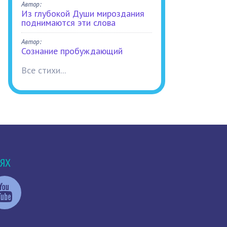
Автор:
Из глубокой Души мироздания
поднимаются эти слова
Автор:
Сознание пробуждающий
Все стихи...
ТЯХ