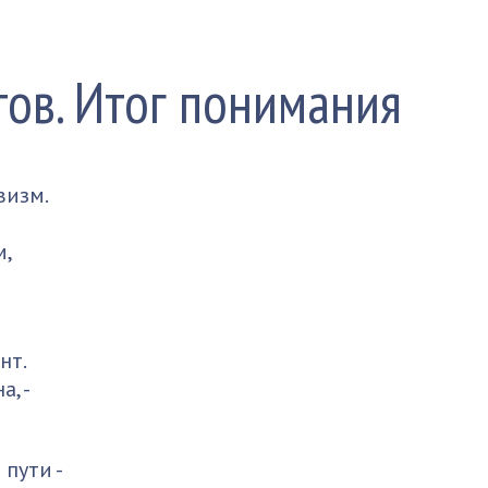
тов. Итог понимания
визм.
м,
нт.
, -
пути -