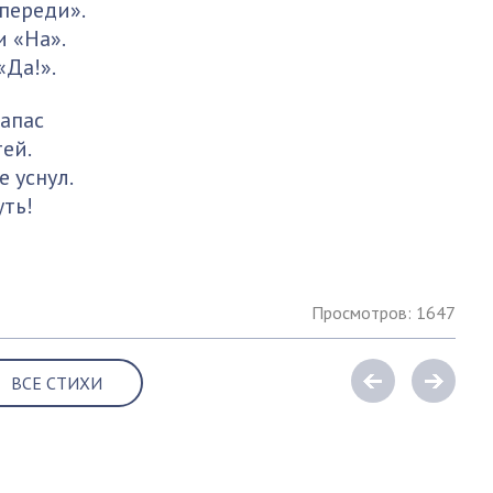
переди».
 «На».
«Да!».
запас
тей.
 уснул.
уть!
Просмотров: 1647
ВСЕ СТИХИ