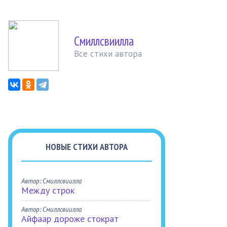
Смиллсвиилла
Все стихи автора
НОВЫЕ СТИХИ АВТОРА
Автор: Смиллсвиилла
Между строк
Автор: Смиллсвиилла
Айфаар дороже стократ