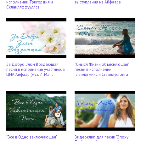
исполнении Тригордия и
выступления на Айфааре
Склаиллффууллса
За Добро Злом Воздающая
"Смысл Жизни объясняющая"
песня в исполнении участников
песня в исполнении
ЦИА Айфаар (муз. И. Ма...
Глаиллгмиис и Стааллустонга
"Все в Одно заключающая"
Видеоклип для песни "Эпоху