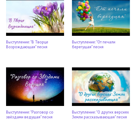
Выступление: "В Творце
Выступление: "От печали
Возрождающая" песня
берегущая" песня
Выступление: "Разговор со
Выступление: "О других версиях
звёздами ведущая" песня
Земли рассказывающая" песня