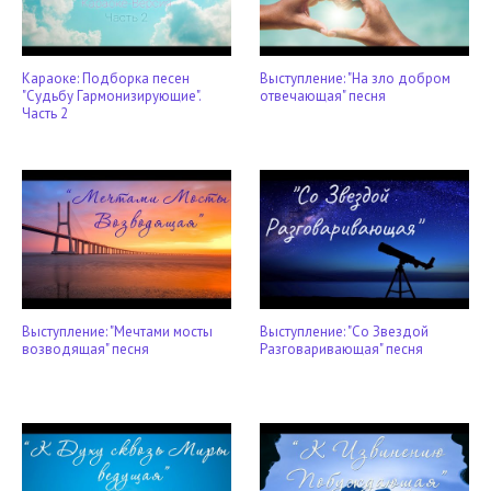
Караоке: Подборка песен
Выступление: "На зло добром
"Судьбу Гармонизирующие".
отвечающая" песня
Часть 2
Выступление: "Мечтами мосты
Выступление: "Со Звездой
возводящая" песня
Разговаривающая" песня