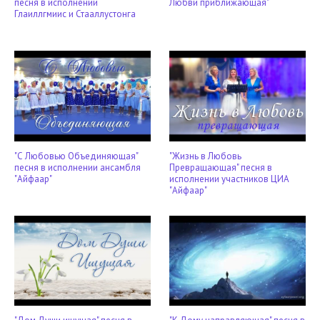
песня в исполнении
Любви приближающая"
Глаиллгмиис и Стааллустонга
"С Любовью Объединяющая"
"Жизнь в Любовь
песня в исполнении ансамбля
Превращающая" песня в
"Айфаар"
исполнении участников ЦИА
"Айфаар"