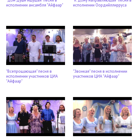
"Дом Души ищущая" песня в
"К Дому направляющая" песня в
исполнении ансамбля "Айфаар"
исполнении Оордийллирруса
"Всепрощающая" песня в
"Звонкая" песня в исполнении
исполнении участников ЦИА
участников ЦИА "Айфаар"
"Айфаар"