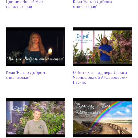
Цветами Новый Мир
Клип "На зло Добром
наполняющая
отвечающая"
Клип "На зло Добром
О Песнях из под пера. Лариса
отвечающая"
Чернышова об Айфааровских
Песнях