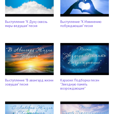
Выступление: "К Духу сквозь
Выступление: "К Извинению
миры ведущая" песня
побуждающая" песня
Выступление: "В авангард жизни
Караоке: Подборка песен
зовущая" песня
"Звездную память
возрождающие"