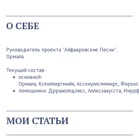
О СЕБЕ
Руководитель проекта "Айфааровские Песни":
Ормала.
Текущий состав:
основной:
Ормала, Ксеиллиргмийя, Ассонуллсммиирс, Фирокса
помощники: Дррааоллдлисс, Аллксзааусста, Ииррф
МОИ СТАТЬИ