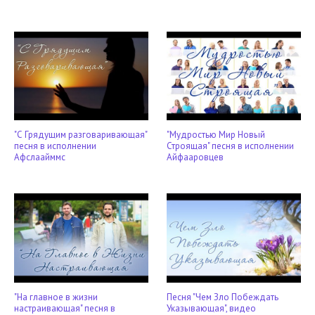
"С Грядущим разговаривающая"
"Мудростью Мир Новый
песня в исполнении
Строящая" песня в исполнении
Афслаайммс
Айфааровцев
"На главное в жизни
Песня "Чем Зло Побеждать
настраивающая" песня в
Указывающая", видео