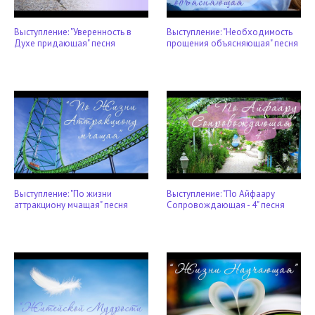
Выступление: "Уверенность в
Выступление: "Необходимость
Духе придающая" песня
прощения объясняющая" песня
Выступление: "По жизни
Выступление: "По Айфаару
аттракциону мчащая" песня
Сопровождающая - 4" песня