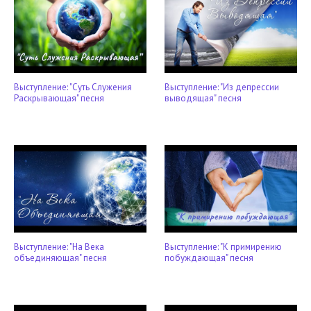
Выступление: "Суть Служения
Выступление: "Из депрессии
Раскрывающая" песня
выводящая" песня
Выступление: "На Века
Выступление: "К примирению
объединяющая" песня
побуждающая" песня