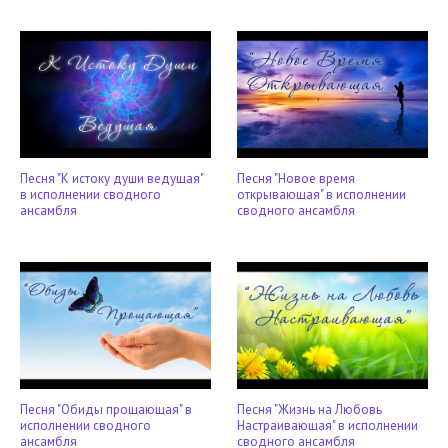
Песня "К истоку души ведущая"
Песня "Новое время
в исполнении сводного
открывающая" в исполнении
ансамбля
сводного ансамбля
Песня "Обиды прощающая" в
Песня "Жизнь на Любовь
исполнении сводного
Настраивающая" в исполнении
ансамбля
сводного ансамбля