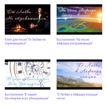
Клип для песни "От Любви не
Выступления: "На песни
отрекающаяся"
Айфаара настраивающая"
Выступления: "В нашем
"О Любви к Айфаару поющая"
бессмертии всех убеждающая"
песня