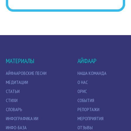
МАТЕРИАЛЫ
АЙФААР
АЙФААРОВСКИЕ ПЕСНИ
НАША КОМАНДА
МЕДИТАЦИИ
О НАС
СТАТЬИ
ОРИС
СТИХИ
СОБЫТИЯ
СЛОВАРЬ
РЕПОРТАЖИ
ИНФОГРАФИКА ИИ
МЕРОПРИЯТИЯ
ИНФО-БАЗА
ОТЗЫВЫ