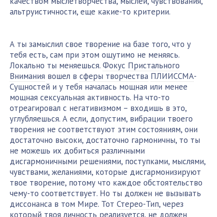
качеством мыслетворчества, мыслей, чувствования,
альтруистичности, еще какие-то критерии.
А ты замыслил свое творение на базе того, что у
тебя есть, сам при этом ощутимо не меняясь.
Локально ты меняешься.
Фокус Пристального
Внимания
вошел в
сферы творчества
ПЛИИССМА
-
Сущностей и у тебя началась мощная или менее
мощная сексуальная активность. На что-то
отреагировал с негативизмом – входишь в это,
углубляешься. А если, допустим, вибрации твоего
творения не соответствуют этим состояниям, они
достаточно высоки, достаточно гармоничны, то ты
не можешь их добиться различными
дисгармоничными решениями, поступками, мыслями,
чувствами, желаниями, которые дисгармонизируют
твое творение, потому что каждое обстоятельство
чему-то соответствует. Но ты должен не вызывать
диссонанса в том Мире. Тот
Стерео-Тип
, через
который твоя личность реализуется, не должен