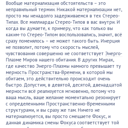
Вообще
материализация
обстоятельств – это
неправильный термин. Никакой
материализации
нет,
просто мы ненадолго задерживаемся в тех
Стерео-
Типах
. Все миллиарды
Стерео-Типов
в вас внутри. И
когда вы думаете, к примеру, что как только вы
каким-то
Стерео-Типом
воспользовались, значит, всё
сразу поменялось – не может такого быть. Инерция
не позволит, потому что скорость мыслей,
чувствования совершенно не соответствует
Энерго-
Плазме
Миров нашего обитания. В других Мирах,
где качество
Энерго-Плазмы
намного превышает ту
мерность
Пространства-Времени
, в которой мы
обитаем, это действительно происходит очень
быстро. Допустим, в девятой, десятой, двенадцатой
мерности всё реализуется мгновенно, потому что
ваша мысль, ваше желание моментально резонирует
с определенными Пространственно-Временными
структурами, и вы сразу же там. Ничего не
материализуется, вы просто смещаете
Фокус
, и
данная динамика смены
Фокуса
соответствует той