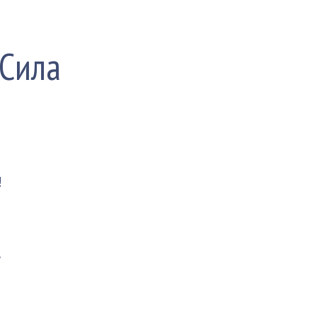
 Сила
!
,