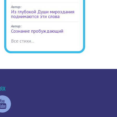
Автор:
Из глубокой Души мироздания
поднимаются эти слова
Автор:
Сознание пробуждающий
Все стихи...
ТЯХ