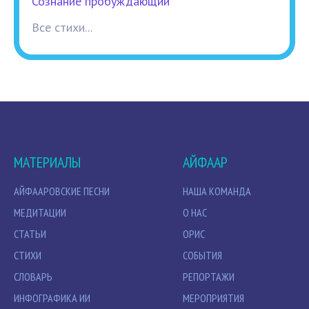
Сознание пробуждающий
Все стихи...
МАТЕРИАЛЫ
АЙФААР
АЙФААРОВСКИЕ ПЕСНИ
НАША КОМАНДА
МЕДИТАЦИИ
О НАС
СТАТЬИ
ОРИС
СТИХИ
СОБЫТИЯ
СЛОВАРЬ
РЕПОРТАЖИ
ИНФОГРАФИКА ИИ
МЕРОПРИЯТИЯ