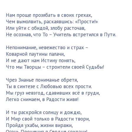
Нам проще прозябать в своих грехах,
Чем вымолвить, раскаявшись: «Прости!»
Или уйти с обидой, злобу расточав,
Не осознав, что То – Учитель встретился в Пути.
Непонимание, невежество и страх –
Коварной паутины палачи,
И не дают нам Истину понять,
Что мы Творцы – строители своей Судьбы!
Чрез Знанье пониманье обретя,
Ты в синтезе с Любовью всех прости.
Мы груз невзгод, сдавивших всё в груди,
Легко снимаем, в Радости живя!
И ты раскройся солнцу и дождю,
И Мир свой только в Радости твори,
Пройдя ухабы, жизни виражи,
Огонь Прощения в Сердце сохрани!