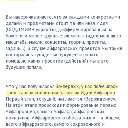
Вы наверняка знаете, что за каждыми конкретными
делами и предметами стоит та или иная Идея
(ООДДМИИ-Сущность), дифференцированная на
более или менее крупные элементы (идеи меньшего
масштаба, мысли, концепты, теории, проекты,
задачи…). В случае айфааровских проектов мы также
постарались «увидеть» будущее и понять, с
помощью каких проектов (действий) мы в это
будущее попали.
Что у нас получилось?
Во-первых, у нас получилось
трёхэтапная концепция развития Идеи Айфааров
.
Первый этап, текущий, называется «Зарождение».
На этом этапе происходит формирование первых
Айфааровцев, самого Айфаара, айфааровских
принципов, Айфааровского образа жизни – в общем,
всего айфааровского, самого сокровенного и