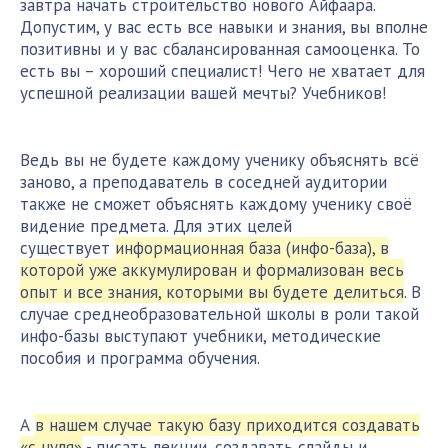
завтра начать строительство нового Айфаара.
Допустим, у вас есть все навыки и знания, вы вполне
позитивны и у вас сбалансированная самооценка. То
есть вы – хороший специалист! Чего не хватает для
успешной реализации вашей мечты? Учебников!
Ведь вы не будете каждому ученику объяснять всё
заново, а преподаватель в соседней аудитории
также не сможет объяснять каждому ученику своё
видение предмета. Для этих целей
существует
информационная база (инфо-база), в
которой уже аккумулирован и формализован весь
опыт и все знания, которыми вы будете делиться
. В
случае среднеобразовательной школы в роли такой
инфо-базы выступают учебники, методические
пособия и программа обучения.
А
в нашем случае такую базу приходится создавать
«с нуля»
- писать лекции, создавать слайды и