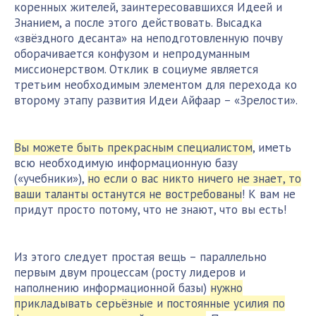
коренных жителей, заинтересовавшихся Идеей и
Знанием, а после этого действовать. Высадка
«звёздного десанта» на неподготовленную почву
оборачивается конфузом и непродуманным
миссионерством. Отклик в социуме является
третьим необходимым элементом для перехода ко
второму этапу развития Идеи Айфаар – «Зрелости».
Вы можете быть прекрасным специалистом
, иметь
всю необходимую информационную базу
(«учебники»),
но если о вас никто ничего не знает, то
ваши таланты останутся не востребованы
! К вам не
придут просто потому, что не знают, что вы есть!
Из этого следует простая вещь – параллельно
первым двум процессам (росту лидеров и
наполнению информационной базы)
нужно
прикладывать серьёзные и постоянные усилия по