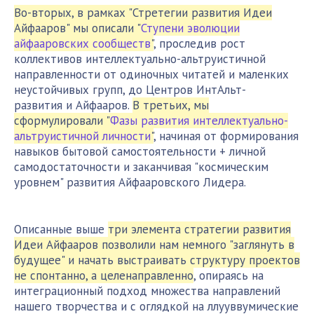
Во-вторых, в рамках "Стретегии развития Идеи
Айфааров" мы описали "
Ступени эволюции
айфааровских сообществ
"
, проследив рост
коллективов интеллектуально-альтруистичной
направленности от одиночных читатей и маленких
неустойчивых групп, до Центров ИнтАльт-
развития и Айфааров.
В третьих, мы
сформулировали "
Фазы развития интеллектуально-
альтруистичной личности
"
, начиная от формирования
навыков бытовой самостоятельности + личной
самодостаточности и заканчивая "космическим
уровнем" развития Айфааровского Лидера.
Описанные выше
три элемента стратегии развития
Идеи Айфааров позволили нам немного "заглянуть в
будущее" и начать выстраивать структуру проектов
не спонтанно, а целенаправленно
, опираясь на
интеграционный подход множества направлений
нашего творчества и с оглядкой на ллууввумические