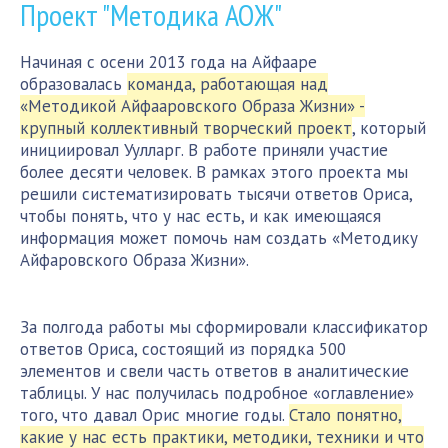
Проект "Методика АОЖ"
Начиная с осени 2013 года на Айфааре
образовалась
команда, работающая над
«Методикой Айфааровского Образа Жизни» -
крупный коллективный творческий проект
, который
инициировал Уулларг. В работе приняли участие
более десяти человек. В рамках этого проекта мы
решили систематизировать тысячи ответов Ориса,
чтобы понять, что у нас есть, и как имеющаяся
информация может помочь нам создать «Методику
Айфаровского Образа Жизни».
За полгода работы мы сформировали классификатор
ответов Ориса, состоящий из порядка 500
элементов и свели часть ответов в аналитические
таблицы. У нас получилась подробное «оглавление»
того, что давал Орис многие годы.
Стало понятно,
какие у нас есть практики, методики, техники и что