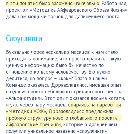
в эти понятия было заложено изначально
. Работа над
проектом «Методика Айфааровского Образа Жизни»
дала нам мощный толчок для дальнейшего роста.
Слоуллинги
Буквально через несколько месяцев к нам стало
приходить понимание, что просто хранить такую
ценную информацию было бы нечестно по
отношению ко всему человечеству. Ею нужно
делиться, но вопрос – «как»? Благо в нашей
Команде оказалась Дррааоллдлисс, имевшая опыт
создания своего небольшого тренингового центра
«Альфа-студия». Этот опыт оказался весьма кстати,
и уже через пару месяцев,
опираясь на наработки
«Методики АОЖ», Дррааоллдлисс предложила
пробную структуру нового глобального проекта –
айфааровские тренинги
, которые в дальнейшем
получили уникальное название «слоуллинги».