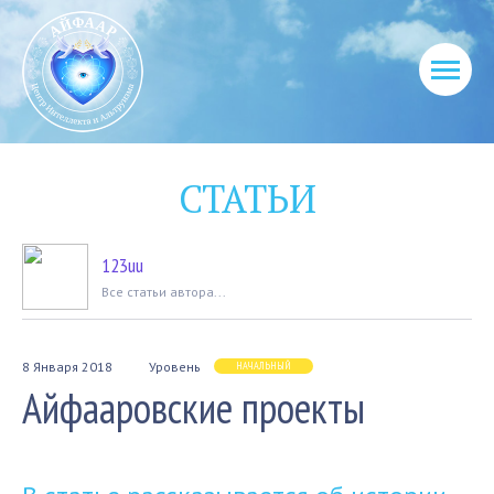
СТАТЬИ
123uu
Вcе статьи автора...
8 Января 2018
Уровень
НАЧАЛЬНЫЙ
Айфааровские проекты