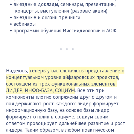
выездные доклады, семинары, презентации,
концерты, выступления (разовые акции)
выездные и онлайн тренинги
вебинары
программы обучения Ииссиидиологии и АОЖ
* * *
Надеюсь,
теперь у вас сложилось представление о
концептуальном уровне айфааровских проектов,
состоящем из трёх функциональных элементов:
ЛИДЕР, ИНФО-БАЗА, СОЦИУМ
. Все эти три
компоненты плотно сопряжены друг с другом и
поддерживают рост каждого: лидер формирует
информационную базу, на основе базы лидер
формирует отклик в социуме, социум своим
ответом провоцирует дальнейшее развитие и рост
лидера. Таким образом, в любом практическом