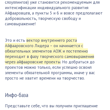
слоуллингов) уже становится рекомендуемым для
интенсификации индивидуального развития
Айфааровцев, а пункты 5 и 6 и вовсе предполагают
добровольность, творческую свободу и
самовыражение!
Это и есть
вектор внутреннего роста
Айфааровского Лидера – он начинается с
обязательных элементов АОЖ и постепенно
переходит в фазу творческого самовыражения
через айфааровские проекты
. Но добраться до
проектов можно только, если успешно освоил
элементы обязательной программы, иначе у вас
просто не хватит времени на творчество.
Инфо-база
Представьте себе, что вы получили приглашение