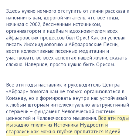
Здесь нужно немного отступить от линии рассказа и
напомнить вам, дорогой читатель, что все годы,
начиная с 2002, бессменным источником,
организатором и идейным вдохновителем всех
айфааровских процессов был Орис! Как он успевал
писать Ииссиидиологию и Айфааровские Песни,
вести коллективные песенные медитации и
участвовать во всех аспектах нашей жизни, сказать
сложно. Наверное, просто нужно быть Орисом.
Все эти годы наставник и руководитель Центра
«Айфаар» помогал нам не только организоваться в
Команду, но и формировать внутри нас устойчивый
к любым штормам интеллектуально-альтруистичный
стержень – фундамент Человеческой системы
ценностей и Человеческого мышления.
Все эти годы
мы жадно «пили» из Источника Мудрости и
старались как можно глубже пропитаться Идеей