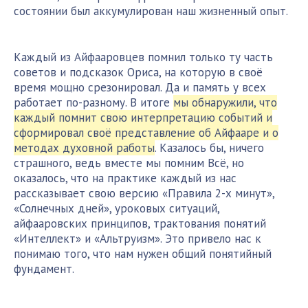
состоянии был аккумулирован наш жизненный опыт.
Каждый из Айфааровцев помнил только ту часть
советов и подсказок Ориса, на которую в своё
время мощно срезонировал. Да и память у всех
работает по-разному. В итоге
мы обнаружили, что
каждый помнит свою интерпретацию событий и
сформировал своё представление об Айфааре и о
методах духовной работы
. Казалось бы, ничего
страшного, ведь вместе мы помним Всё, но
оказалось, что на практике каждый из нас
рассказывает свою версию «Правила 2-х минут»,
«Солнечных дней», уроковых ситуаций,
айфааровских принципов, трактования понятий
«Интеллект» и «Альтруизм». Это привело нас к
понимаю того, что нам нужен общий понятийный
фундамент.