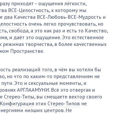
сразу приходят – ощущения лёгкости,
ства
ВСЕ-Целостность
, к которому мы
 два Качества ВСЕ-Любовь-ВСЕ-Мудрость и
елостность
очень легко прочувствовать, но
ть, свобода, а это как раз и есть то Качество,
мя, и даёт это ощущение. Это естественное
х режимах творчества, в более качественных
рном Пространстве.
сть реализаций того, в чём вы хотели бы
о, но что по каким-то представлениям не
 пути. Это и сексуальные моменты, и
ровнях АРГЛААМУНИ. Всё это отвергая и
ие
Стерео-Типы
, вы смещаете вектор своего
Конфигурация
этих
Стерео-Типов
не
нергиями низших центров. Не