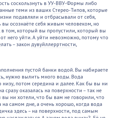
ость соскользнуть в
УУ-ВВУ
-Формы либо
ванные теми из ваших
Стерео-Типов
, которые
изни подавляли и отбрасывали от себя,
ь вы осознаёте себя живым человеком, но
 в том, который вы пропустили, который вы
 от него уйти. А уйти невозможно, потому что
елать – закон
дувуйллерртности
,
аполнения пустой банки водой. Вы набираете
сь, нужно вылить много воды. Вода
 низу, потом середина и далее. Как бы вы ни
на сразу оказалась на поверхности – так не
ы вы ни хотели, что бы вам не говорили, что
 на самом дне, а очень хорошо, когда вода
дичка здесь – на поверхности, под самым
ю наслаждаться. А зачем вода внизу? Её не