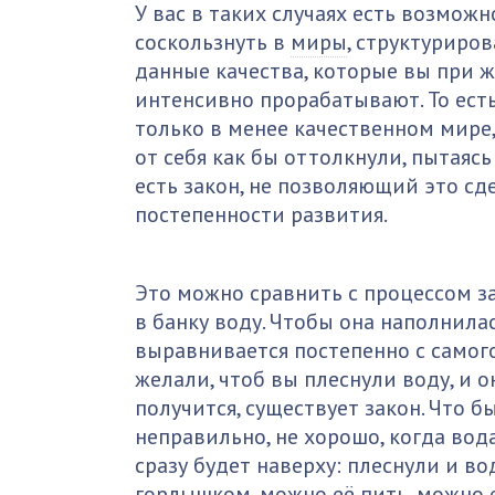
У вас в таких случаях есть возможн
соскользнуть в
миры
, структуриро
данные качества, которые вы при ж
интенсивно прорабатывают. То ест
только в менее качественном мире,
от себя как бы оттолкнули, пытаясь
есть закон, не позволяющий это сд
постепенности развития.
Это можно сравнить c процессом з
в банку воду. Чтобы она наполнила
выравнивается постепенно с самого
желали, чтоб вы плеснули воду, и о
получится, существует закон. Что б
неправильно, не хорошо, когда вода
сразу будет наверху: плеснули и во
горлышком, можно её пить, можно е