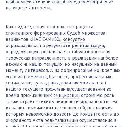
наибольшей степени способны удовлетворить их
насущные Интересы.
Как видите, в качественности процесса
спонтанного формирования Судеб множества
вариантов «НАС САМИХ»,
консуетно
образовавшихся в результате
ревитализации
,
определяющую роль играет стабилизированная
творческая направленность в реализации наиболее
важных из наших текущих, но насущных на данный
момент, Интересов. А на формирование конкретных
условий (семейных, бытовых, профессиональных,
социальных, культурных, политических и т. д.)
нашего текущего проживания/существования во
время прижизненных
амицираций
огромную роль
также играет степень недосинтезированности тех
из наших психических особенностей, без наличия
которых невозможно довести до конца (то есть до
очередного Акта
ревитализации
) осуществление в
нашей
ФД
процессов
вексативного
(фонового) этапа