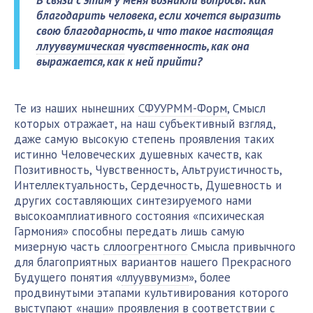
В связи с этим у меня возникли вопросы:
как
благодарить человека, если хочется выразить
свою благодарность, и что такое настоящая
ллууввумическая
чувственность, как она
выражается, как к ней прийти?
Те из наших нынешних
СФУУРММ-Форм
, Смысл
которых отражает, на наш субъективный взгляд,
даже самую высокую степень проявления таких
истинно Человеческих душевных качеств, как
Позитивность, Чувственность, Альтруистичность,
Интеллектуальность, Сердечность, Душевность и
других составляющих синтезируемого нами
высокоамплиативного состояния «психическая
Гармония» способны передать лишь самую
мизерную часть
сллоогрентного
Смысла привычного
для благоприятных вариантов нашего Прекрасного
Будущего понятия «
ллууввумизм
», более
продвинутыми этапами культивирования которого
выступают «наши» проявления в соответствии с