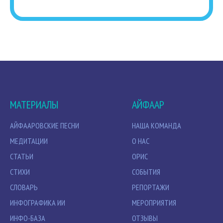
МАТЕРИАЛЫ
АЙФААР
АЙФААРОВСКИЕ ПЕСНИ
НАША КОМАНДА
МЕДИТАЦИИ
О НАС
СТАТЬИ
ОРИС
СТИХИ
СОБЫТИЯ
СЛОВАРЬ
РЕПОРТАЖИ
ИНФОГРАФИКА ИИ
МЕРОПРИЯТИЯ
ИНФО-БАЗА
ОТЗЫВЫ