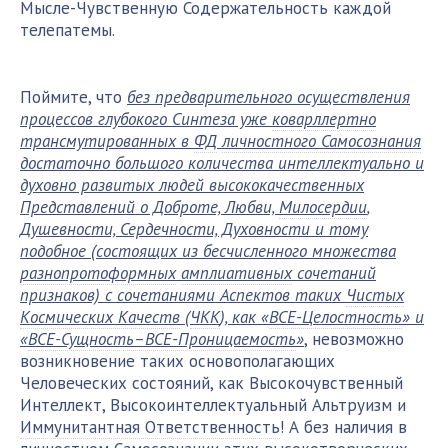
Мысле-Чувственную Содержательность каждой
телепатемы.
Поймите, что
без предварительного осуществления
процессов глубокого Синтеза уже
коварллертно
трансмутированных в
ФД
личностного Самосознания
достаточно большого количества интеллектуально и
духовно развитых людей высококачественных
Представлений о Доброте, Любви,
Милосердии
,
Душевности, Сердечности, Духовности и тому
подобное (состоящих из бесчисленного множества
разнопротоформных
амплиативных
сочетаний
признаков) с сочетаниями Аспектов таких
Чистых
Космических Качеств
(
ЧКК
), как «
ВСЕ-Целостность
» и
«
ВСЕ-Сущность–ВСЕ-Проницаемость
»
, невозможно
возникновение таких основополагающих
Человеческих состояний, как Высокочувственный
Интеллект, Высокоинтеллектуальный Альтруизм и
Иммунитантная Ответственность
! А без наличия в