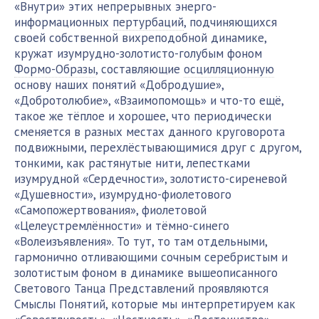
«Внутри» этих непрерывных энерго-
информационных
пертурбаций
, подчиняющихся
своей собственной вихреподобной динамике,
кружат изумрудно-золотисто-голубым фоном
Формо-Образы
, составляющие
осцилляционную
основу наших понятий «Добродушие»,
«Добротолюбие», «Взаимопомощь» и что-то ещё,
такое же тёплое и хорошее, что периодически
сменяется в разных местах данного круговорота
подвижными, перехлёстывающимися друг с другом,
тонкими, как растянутые нити, лепестками
изумрудной «Сердечности», золотисто-сиреневой
«Душевности», изумрудно-фиолетового
«Самопожертвования», фиолетовой
«Целеустремлённости» и тёмно-синего
«Волеизъявления». То тут, то там отдельными,
гармонично отливающими сочным серебристым и
золотистым фоном в динамике вышеописанного
Светового Танца Представлений проявляются
Смыслы Понятий, которые мы интерпретируем как