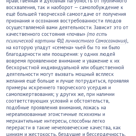
нравственная и духовная пагубность от публичного
восхваления, так и наоборот — самопобуждение к
ещё большей творческой самоотдаче от получения
признания и осознания востребованности плодов
осуществляемой вами деятельности. Зависит это от
качественного состояния «почвы»
(то есть
психической картины
ФД
личностного Самосознания
)
,
на которую упадут «семена» чьей бы то ни было
благодарности или поощрения: у одних людей
вовремя проявленное внимание и уважение к их
бескорыстной индивидуальной или общественной
деятельности могут вызвать мощный всплеск
желания ещё больше и лучше потрудиться, проявляя
примеры искреннего творческого усердия и
самопожертвования; у других же, при наличии
соответствующих условий и обстоятельств,
подобные проявления внимания, ложась на
нереализованные эгоистичные психизмы и
меркантильные интересы, способны легко
перерасти в такие нечеловеческие качества, как
цинизм и жестокость, бездушие и бессердечность,