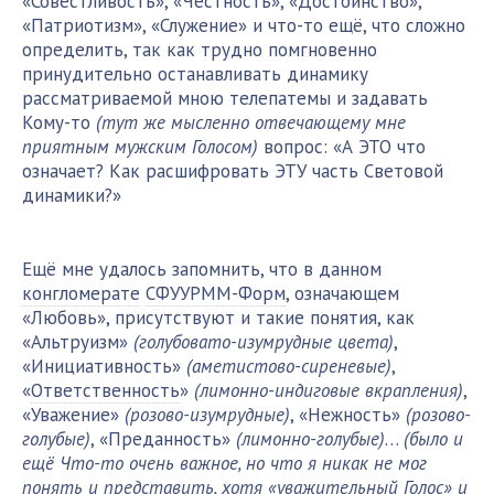
«Совестливость», «Честность», «Достоинство»,
«Патриотизм», «Служение» и что-то ещё, что сложно
определить, так как трудно помгновенно
принудительно останавливать динамику
рассматриваемой мною телепатемы и задавать
Кому-то
(тут же мысленно отвечающему мне
приятным мужским Голосом)
вопрос: «А ЭТО что
означает? Как расшифровать ЭТУ часть Световой
динамики?»
Ещё мне удалось запомнить, что в данном
конгломерате
СФУУРММ-Форм
, означающем
«Любовь», присутствуют и такие понятия, как
«Альтруизм»
(голубовато-изумрудные цвета)
,
«Инициативность»
(аметистово-сиреневые)
,
«
Ответственность
»
(лимонно-индиговые вкрапления)
,
«Уважение»
(розово-изумрудные)
, «Нежность»
(розово-
голубые)
, «Преданность»
(лимонно-голубые)
…
(было и
ещё Что-то очень важное, но что я никак не мог
понять и представить, хотя «уважительный Голос» и