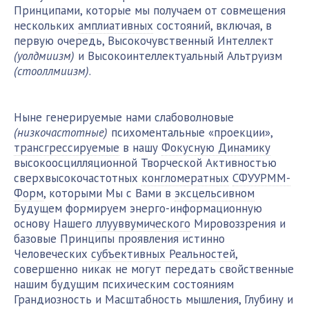
Принципами, которые мы получаем от совмещения
нескольких
амплиативных
состояний, включая, в
первую очередь, Высокочувственный Интеллект
(уолдмиизм)
и Высокоинтеллектуальный Альтруизм
(стооллмиизм)
.
Ныне генерируемые нами слабоволновые
(низкочастотные)
психоментальные «проекции»,
трансгрессируемые
в нашу
Фокусную Динамику
высокоосцилляционной Творческой Активностью
сверхвысокочастотных
конгломератных
СФУУРММ-
Форм
, которыми Мы с Вами в
эксцельсивном
Будущем формируем энерго-информационную
основу Нашего
ллууввумического
Мировоззрения и
базовые Принципы проявления истинно
Человеческих
субъективных Реальностей
,
совершенно никак не могут передать свойственные
нашим будущим психическим состояниям
Грандиозность и Масштабность мышления, Глубину и