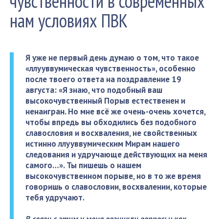
чувственности в современных
нам условиях ПВК
Я уже не первый день думаю о том, что такое
«
ллууввумическая
чувственность», особенно
после твоего ответа на поздравление 19
августа: «Я знаю, что подобный ваш
высокочувственный Порыв естественен и
ненаигран. Но мне всё же очень-очень хочется,
чтобы впредь вы обходились без подобного
славословия и восхваления, не свойственных
истинно
ллууввумическим
Мирам нашего
следования и удручающе действующих на меня
самого…». Ты пишешь о нашем
высокочувственном порыве, но в то же время
говоришь о славословии, восхвалении, которые
тебя удручают.