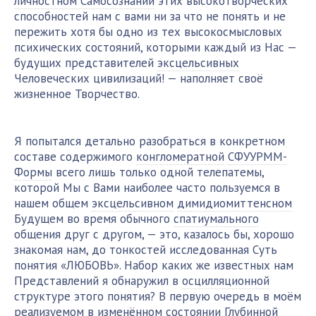
личностном Самосознании
этих высокотворческих
способностей нам с вами ни за что не понять и не
пережить хотя бы одно из тех высокосмысловых
психических состояний, которыми каждый из Нас —
будущих представителей
эксцельсивных
Человеческих цивилизаций! — наполняет своё
жизненное Творчество.
Я попытался детально разобраться в конкретном
составе содержимого
конгломератной
СФУУРММ-
Формы
всего лишь только одной телепатемы,
которой Мы с Вами наиболее часто пользуемся в
нашем общем
эксцельсивном
димидиомиттенсном
Будущем во время обычного
спатиумального
общения друг с другом, — это, казалось бы, хорошо
знакомая нам, до тонкостей исследованная Суть
понятия «ЛЮБОВЬ». Набор каких же известных нам
Представлений я обнаружил в
осцилляционной
структуре этого понятия? В первую очередь в моём
реализуемом в изменённом состоянии
Глубинной