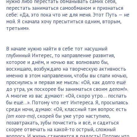
нужно либо перестать обманывать самих себя,
перестать заниматься самообманом и признаться
себе: «Да, это пока что не для меня. Этот Путь — не
мой. Я сначала хочу пресытиться одним, вторым,
третьим».
В начале нужно найти в себе тот насущный
глубинный Интерес, то направление развития,
которое и днём, и ночью вас волновало бы,
восхищало, возбуждало на творческую активность
именно в этом направлении, чтобы вы спали ночью,
проснулись и первая же мысль: «Ой, как долго ещё
до утра, уж поскорее бы заниматься своим делом!».
А многие из вас думают: «Ой, скоро утро… поспать
бы ещё…». Потому что нет Интереса. Я, просыпаясь
среди ночи, думаю: «Ой, классный там вопрос есть
(от кого-то)
, скорей бы уже утро наступило,
позавтракать, зубы почистить и всё, и садиться
скорее отвечать на какой-то острый, сложный
вопрос». И жизнь становится в радость! Потому что