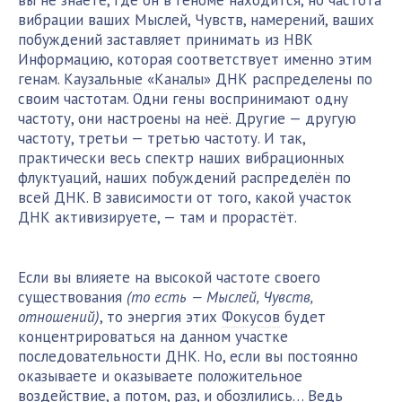
вы не знаете, где он в геноме находится, но частота
вибрации ваших Мыслей, Чувств, намерений, ваших
побуждений заставляет принимать из
НВК
Информацию, которая соответствует именно этим
генам.
Каузальные
«
Каналы
» ДНК распределены по
своим частотам. Одни гены воспринимают одну
частоту, они настроены на неё. Другие — другую
частоту, третьи — третью частоту. И так,
практически весь спектр наших вибрационных
флуктуаций, наших побуждений распределён по
всей ДНК. В зависимости от того, какой участок
ДНК активизируете, — там и прорастёт.
Если вы влияете на высокой частоте своего
существования
(то есть — Мыслей, Чувств,
отношений)
, то энергия этих
Фокусов
будет
концентрироваться на данном участке
последовательности ДНК. Но, если вы постоянно
оказываете и оказываете положительное
воздействие, а потом, раз, и обозлились… Ведь