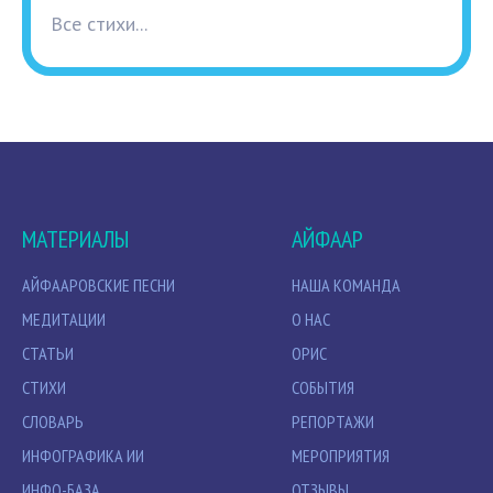
Все стихи...
МАТЕРИАЛЫ
АЙФААР
АЙФААРОВСКИЕ ПЕСНИ
НАША КОМАНДА
МЕДИТАЦИИ
О НАС
СТАТЬИ
ОРИС
СТИХИ
СОБЫТИЯ
СЛОВАРЬ
РЕПОРТАЖИ
ИНФОГРАФИКА ИИ
МЕРОПРИЯТИЯ
ИНФО-БАЗА
ОТЗЫВЫ