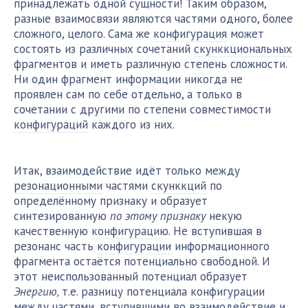
принадлежать одной сущности! Таким образом,
разные взаимосвязи являются частями одного, более
сложного, целого. Сама же
конфигурация
может
состоять из различных сочетаний
скунккциональных
фрагментов и иметь различную степень сложности.
Ни один фрагмент информации никогда не
проявлен сам по себе отдельно, а только в
сочетании с другими по степени совместимости
конфигураций
каждого из них.
Итак, взаимодействие идёт только между
резонационными
частями
скунккций
по
определённому признаку и образует
синтезированную
по этому признаку
некую
качественную
конфигурацию
. Не вступившая в
резонанс часть
конфигурации
информационного
фрагмента остаётся потенциально свободной. И
этот неиспользованный потенциал образует
Энергию,
т.е. разницу потенциала
конфигурации
между частями, вступившими во взаимодействие и