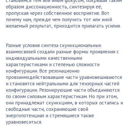
становимся тем или иным
фокусом
, покрывая таким
образом
диссонационность
, синтезируя её,
пропуская через собственное восприятие. Вот
почему нам, прежде чем получить тот или иной
желаемый результат, приходится прилагать усилия.
Разные условия синтеза
скунккциональных
взаимосвязей создали разные формы проявления с
индивидуальными качественными
характеристиками и степенью сложности
конфигурации
. Все
резонационно
провзаимодействовавшие части уравновешиваются
и становятся нейтральными для
тензорных
частей
конфигурации
. Резонирующие части объединяются
по своим силовым характеристикам. Но при этом,
они принадлежат скунккциям, в которых остались и
свободные части, сохраняющие свой
энергопотенциал и стремящиеся также
уравновеситься.