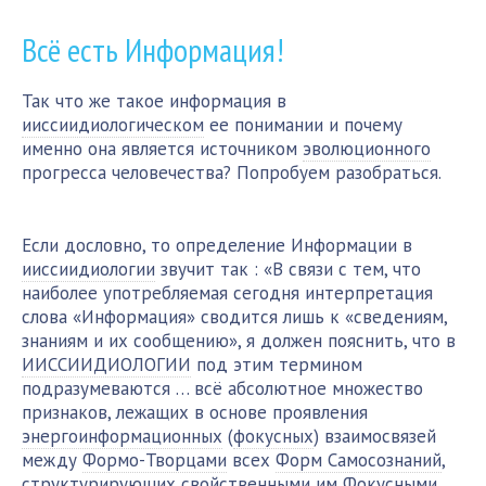
Всё есть Информация!
Так что же такое информация в
ииссиидиологическом
ее понимании и почему
именно она является источником
эволюционного
прогресса человечества? Попробуем разобраться.
Если дословно, то определение Информации в
ииссиидиологии
звучит так : «В связи с тем, что
наиболее употребляемая сегодня интерпретация
слова «Информация» сводится лишь к «сведениям,
знаниям и их сообщению», я должен пояснить, что в
ИИССИИДИОЛОГИИ
под этим термином
подразумеваются … всё абсолютное множество
признаков, лежащих в основе проявления
энергоинформационных
(
фокусных
) взаимосвязей
между
Формо-Творцами
всех
Форм Самосознаний
,
структурирующих свойственными им
Фокусными