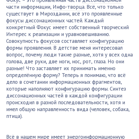
Фокус
– это проявленная часть
диссонационной
части информации,
Инфо-творца
. Всё, что только
существует в Мироздании, всё это проявленные
фокусы
диссонационных
частей. Каждый
конкретный
Фокус
имеет собственный творческий
Интерес к реализации и уравновешиванию.
Совокупность
фокусов
составляет
конфигурацию
формы проявления. В детстве меня интересовал
вопрос, почему люди такие разные, хотя у всех одна
голова, две руки, две ноги, нос, рот, глаза. Но они
разные! Что заставляет их принимать именно
определённую форму? Теперь я понимаю, что всё
дело в сочетании информационных фрагментов,
которые наполняют
конфигурацию
формы. Синтез
диссонационных
частей в каждой
конфигурации
происходил в разной последовательности, хотя и
имел общую направленность вида (человек, собака,
птица).
Всё в нашем мире имеет
энергоинформационную