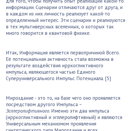
для того, чтобы получить опыт реализации какой-то
информации. Сценарии отличаются друг от друга, и
в каждом из них личность реализует какой-то
определенный интерес. Эти сценарии и реализуются
в тех мультиверсных вселенных, о которых так
много говорится в
квантовой
физике.
Итак, Информация является первопричиной Всего.
Её потенциальная активность стала возможна в
результате воздействия
ирркогликтивного
импульса
, являющегося частью Единого
Суперуниверсального Импульс Потенциала. [5]
Мироздание - это то, на базе чего оно проявляется
посредством другого Импульса –
Эгллеролифтивного
. Именно эти два импульса
(
ирркогликтивный
и
эгллеролифтивный
) и являются
Универсальным механизмом проявления
синтетического типа Мироздания и всех