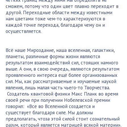
чётких границ между ними мы определить не
сможем, потому что один цвет плавно переходит в
другой. Переходные области между известными
нам цветами тоже чем-то характеризуются в
каждой точке перехода, благодаря чему он и
осуществляется.
Всё наше Мироздание, наша вселенная, галактики,
планеты, различные формы жизни являются
результатом взаимодействий сил, стоящих намного
выше. А они, в свою очередь, являются результатом
проявленного интереса ещё более организованных
сил. Мы, как рассматриваемые и изучаемые наукой
явления, лишь малая часть чьего-то Творчества.
Создатель
квантовой
физики Макс Планк во время
своей речи при получении Нобелевской премии
говорил: «Все во Вселенной создается и
существует благодаря силе. Мы должны
предполагать, чтоза этой силой стоит сознательный
разум, который является матрицей всякой материи».