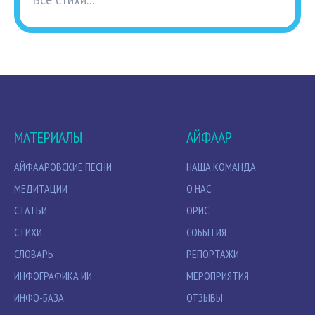
МАТЕРИАЛЫ
АЙФААР
АЙФААРОВСКИЕ ПЕСНИ
НАША КОМАНДА
МЕДИТАЦИИ
О НАС
СТАТЬИ
ОРИС
СТИХИ
СОБЫТИЯ
СЛОВАРЬ
РЕПОРТАЖИ
ИНФОГРАФИКА ИИ
МЕРОПРИЯТИЯ
ИНФО-БАЗА
ОТЗЫВЫ