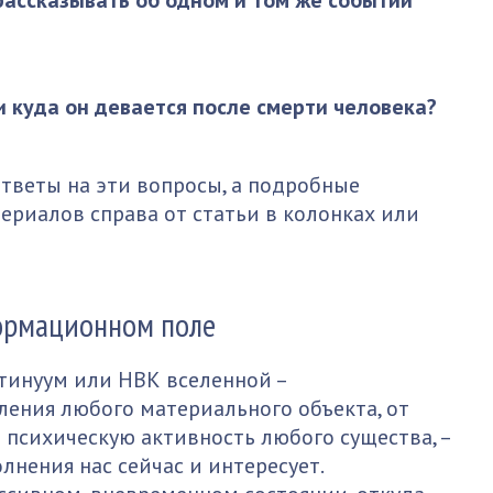
рассказывать об одном и том же событии
и куда он девается после смерти человека?
ответы на эти вопросы, а подробные
ериалов справа от статьи в колонках или
ормационном поле
тинуум или НВК вселенной –
ения любого материального объекта, от
 психическую активность любого существа, –
нения нас сейчас и интересует.