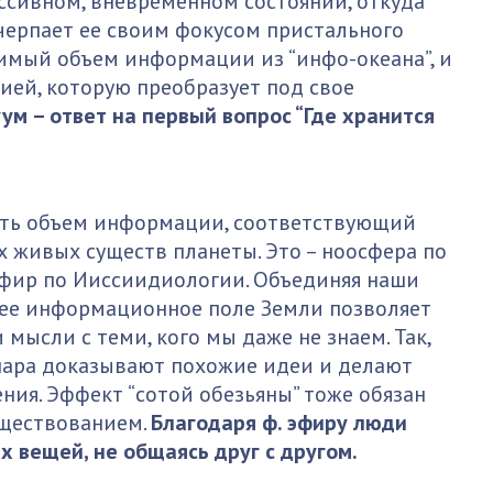
сивном, вневременном состоянии, откуда
черпает ее своим фокусом пристального
имый объем информации из “инфо-океана”, и
ией, которую преобразует под свое
м – ответ на первый вопрос “Где хранится
ить объем информации, соответствующий
х живых существ планеты. Это – ноосфера по
фир по Ииссиидиологии. Объединяя наши
щее информационное поле Земли позволяет
мысли с теми, кого мы даже не знаем. Так,
шара доказывают похожие идеи и делают
ния. Эффект “сотой обезьяны” тоже обязан
уществованием.
Благодаря ф. эфиру люди
 вещей, не общаясь друг с другом.