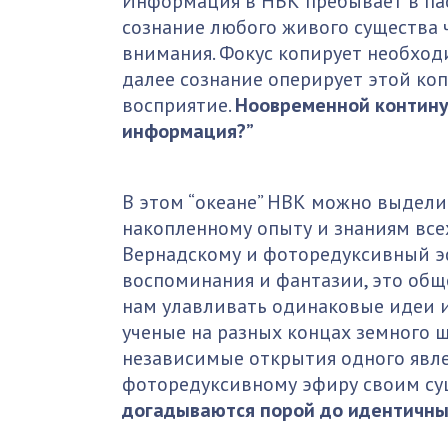
Информация в НВК пребывает в пас
сознание любого живого существа 
внимания. Фокус копирует необход
далее сознание оперирует этой коп
восприятие.
Ноовременной континуу
информация?”
В этом “океане” НВК можно выдел
накопленному опыту и знаниям все
Вернадскому и фоторедуксивный э
воспоминания и фантазии, это об
нам улавливать одинаковые идеи и 
ученые на разных концах земного 
независимые открытия одного явле
фоторедуксивному эфиру своим с
догадываются порой до идентичных