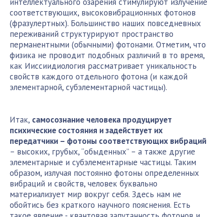
интеллектуального озарения стимулируют излучение
соответствующих, высоковибрационных фотонов
(фразулертных). Большинство наших повседневных
переживаний структурируют пространство
перманентными (обычными) фотонами. Отметим, что
физика не проводит подобных различий в то время,
как Ииссиидиология рассматривает уникальность
свойств каждого отдельного фотона (и каждой
элементарной, субэлементарной частицы).
Итак,
самосознание человека продуцирует
психические состояния и задействует их
передатчики – фотоны соответствующих вибраций
– высоких, грубых, “обыденных” – а также другие
элементарные и субэлементарные частицы. Таким
образом, излучая постоянно фотоны определенных
вибраций и свойств, человек буквально
материализует мир вокруг себя. Здесь нам не
обойтись без краткого научного пояснения. Есть
такое явление - квантовая запутанность фотонов и