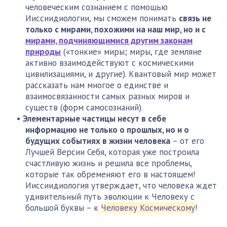
человеческим сознанием с помощью
Ииссиидиологии, мы сможем понимать
связь не
только с мирами, похожими на наш мир, но и с
мирами, подчиняющимися другим законам
природы
(«тонкие» миры; миры, где земляне
активно взаимодействуют с космическими
цивилизациями, и другие). Квантовый мир может
рассказать нам многое о единстве и
взаимосвязанности самых разных миров и
существ (форм самосознаний).
Элементарные частицы несут в себе
информацию не только о прошлых, но и о
будущих событиях в жизни человека
– от его
Лучшей Версии Себя, которая уже построила
счастливую жизнь и решила все проблемы,
которые так обременяют его в настоящем!
Ииссиидиология утверждает, что человека ждет
удивительный путь эволюции к Человеку с
большой буквы – к
Человеку Космическому
!