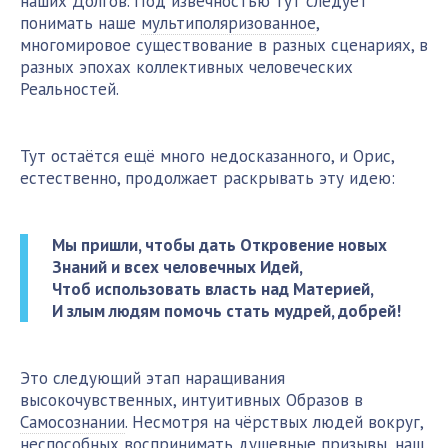
наших Долгов. Под извечностью тут следует
понимать наше
мультиполяризованное
,
многомировое существование в разных сценариях, в
разных эпохах коллективных человеческих
Реальностей.
Тут остаётся ещё много недосказанного, и Орис,
естественно, продолжает раскрывать эту идею:
Мы пришли, чтобы дать Откровение новых
Знаний и всех человечных Идей,
Чтоб использовать власть над Материей,
И злым людям помочь стать мудрей, добрей!
Это следующий этап наращивания
высокочувственных, интуитивных Образов в
Самосознании
. Несмотря на чёрствых людей вокруг,
неспособных воспринимать душевные призывы, наш