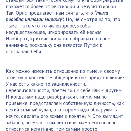
становиться таким, если кому-то эта формулировка
покажется более эффективной и результативной.
Так, Орис предлагает нам считать, что
“тьма
подобна
иллюзии
миражу”.
Но, не смотря на то, что
тьма — это что-то иллюзорное, якобы
несуществующее, игнорировать её нельзя.
Наоборот, критически важно обращать на неё
внимание, поскольку она является Путём к
осознанию Себя.
Как можно изменить отношение ко тьме, к своему
эгоизму в контексте общепринятых представлений?
У нас есть какие-то зацикленности,
нереализованности, претензии к себе или к другим.
И когда нам надо разобраться с ними, мы по
привычке, представляем собственную личность, как
некий тёмный чулан, в котором надо обнаружить
нечто, сделать его ясным и понятным. Это выглядит
забавно, но мы к этим негативизмам неосознанно
относимся негативно, тем самым просто