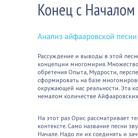
Конец с Началом
Анализ айфааровской песн
Рассуждение и выводы в этой песн
концепции
многомирия
. Множеств
обретения Опыта, Мудрости, персп
сформировать на базе многомиро
окружающей нас реальности. Эта к
немалом количестве
Айфааровски
На этот раз Орис рассматривает т
контексте. Само название песни зв
Начале. Надо ли их соединять и за