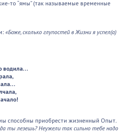
кие-то “ямы” (так называемые временные
м:
«Боже, сколько глупостей в Жизни я успел(а)
о водила…
рала,
чала…
лчала,
Начало!
 мы способны приобрести жизненный Опыт.
уда ты лезешь? Неужели так сильно тебе надо