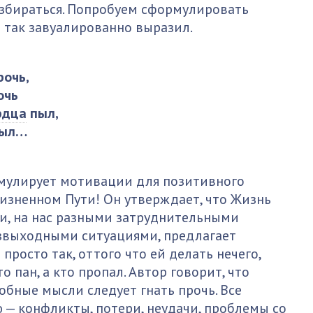
азбираться. Попробуем сформулировать
 так завуалированно выразил.
рочь,
очь
рдца
пыл,
был…
рмулирует мотивации для позитивного
изненном Пути! Он утверждает, что Жизнь
 ли, на нас разными затруднительными
звыходными ситуациями, предлагает
просто так, оттого что ей делать нечего,
о пан, а кто пропал. Автор говорит, что
добные мысли следует гнать прочь. Все
 — конфликты, потери, неудачи, проблемы со