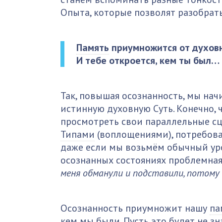
Опыта, которые позволят разобрат
Память
приумножится от духов
И тебе откроется, кем ты был…
Так, повышая осознанность, мы на
истинную духовную Суть. Конечно,
просмотреть свои параллельные сц
Типами
(воплощениями), потребова
даже если мы возьмём обычный уро
осознанных состояниях проблемная
меня обманули и подставили, потому 
Осознанность приумножит нашу
па
кем мы были. Пусть это будет не з