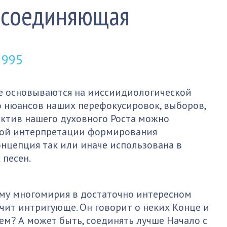
 соединяющая
и
995
е основываются на
ииссиидиологической
о нюансов наших перефокусировок, выборов,
ектив нашего духовного Роста можно
вой интерпретации формирования
онцепция так или иначе использована в
х
песен.
ему
многомирия
в достаточно интересном
учит интригующе. Он говорит о неких Конце и
чем? А может быть, соединять лучше Начало с