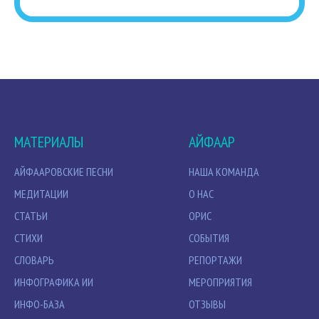
МАТЕРИАЛЫ
АЙФААР
АЙФААРОВСКИЕ ПЕСНИ
НАША КОМАНДА
МЕДИТАЦИИ
О НАС
СТАТЬИ
ОРИС
СТИХИ
СОБЫТИЯ
СЛОВАРЬ
РЕПОРТАЖИ
ИНФОГРАФИКА ИИ
МЕРОПРИЯТИЯ
ИНФО-БАЗА
ОТЗЫВЫ