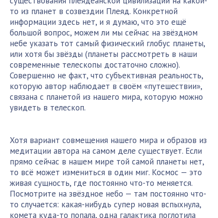
существования плеядеанской цивилизации на какой-
то из планет в созвездии Плеяд. Конкретной
информации здесь нет, и я думаю, что это ещё
большой вопрос, можем ли мы сейчас на звёздном
небе указать тот самый физический глобус планеты,
или хотя бы звёзды (планеты рассмотреть в наши
современные телескопы достаточно сложно).
Совершенно не факт, что
субъективная реальность
,
которую автор наблюдает в своём «путешествии»,
связана с планетой из нашего мира, которую можно
увидеть в телескоп.
Хотя вариант совмещения нашего мира и образов из
медитации автора на самом деле существует. Если
прямо сейчас в нашем мире той самой планеты нет,
то всё может измениться в один миг. Космос — это
живая сущность, где постоянно что-то меняется.
Посмотрите на звёздное небо — там постоянно что-
то случается: какая-нибудь супер новая вспыхнула,
комета куда-то попала, одна галактика поглотила