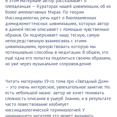
В этом материале автор рассказывает о
плеядеанцах — Кураторах нашей цивилизации, об их
более
амплиативных
Мирах. По теории
Ииссиидиологии, речь идёт о
биоплазменных
димидиомиттенсных
цивилизациях, которых автор
в данной песне описывает с помощью чувственных
образов. Он подчёркивает нашу тесную, самую
непосредственную взаимосвязь с этими
цивилизациями, прочувствовать которую мы
потенциально способны в медитации. В общем, это
ещё одна его попытка поделиться своими образами,
но уже через музыкальное сопровождение.
Читать материалы 19-го тома про «Звёздный Дом»
— это очень интересное, увлекательное занятие. Но
есть небольшой нюанс: автор не хочет понижать
сложность описания в ущерб Знанию, и в результате
часто повествование изобилует
ииссиидиологической
терминологией. У
начинающего читателя это может вызывать