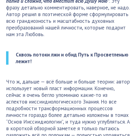
полна и сложна, что вместит всю Душу мою”
. Эту
фразу детально комментировать, наверное, не надо.
Автор решил в поэтической форме сформулировать
всю грандиозность и масштабность духовных
преобразований нашей личности, которые подарит
нам эта Любовь.
Сквозь потоки лжи и обид Путь к Просветленью
лежит!
Что ж, дальше — всё больше и больше теории: автор
использует новый пласт информации. Конечно,
сейчас я очень бегло упоминаю какие-то из
аспектов
ииссиидиологического
Знания. Но все
подробности трансформационных процессов
личности гораздо более детально изложены в томах
“Основ Ииссиидиологии”, и туда нужно углубляться. А
в короткой обзорной заметке я только пытаюсь
разложить всё по полочкам — полностью управиться