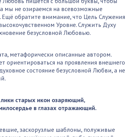
 Любовь пишется с большой буквы, чтобы
да мы не озираемся на всевозможные
. Ещё обратите внимание, что Цель Служения
 высокочувственном Уровне. Служить Духу
охновение безусловной Любовью.
та, метафорически описанные автором.
ует ориентироваться на проявления внешнего
 духовное состояние безусловной Любви, а не
й.
 лики старых икон озаряющий,
 милосердье в глазах отражающий.
ревшие, заскорузлые шаблоны, полуживые