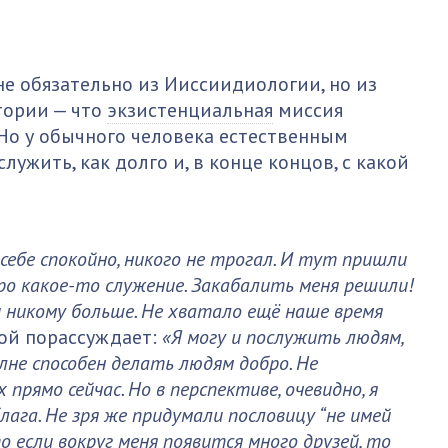
не обязательно из Ииссиидиологии, но из
тории — что
экзистенциальная
миссия
 Но у обычного человека естественным
ужить, как долго и, в конце концов, с какой
себе спокойно, никого не трогал. И тут пришли
ро какое-то служение. Закабалить меня решили!
 и никому больше. Не хватало ещё наше время
ой порассуждает:
«Я могу и послужить людям,
олне способен делать людям добро. Не
рямо сейчас. Но в перспективе, очевидно, я
ага. Не зря же придумали пословицу “не имей
то если вокруг меня появится много друзей, то