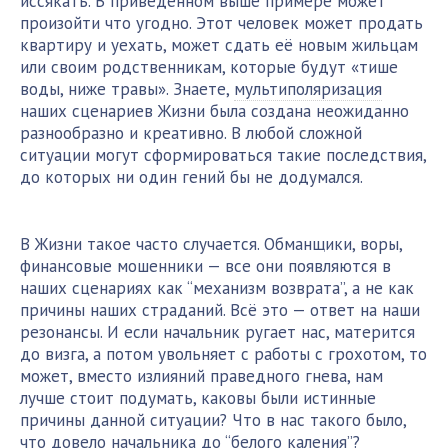
иссякать. В приведённом выше примере может
произойти что угодно. Этот человек может продать
квартиру и уехать, может сдать её новым жильцам
или своим родственникам, которые будут «тише
воды, ниже травы». Знаете,
мультиполяризация
наших сценариев Жизни была создана неожиданно
разнообразно и креативно. В любой сложной
ситуации могут сформироваться такие последствия,
до которых ни один гений бы не додумался.
В Жизни такое часто случается. Обманщики, воры,
финансовые мошенники — все они появляются в
наших сценариях как “механизм возврата”, а не как
причины наших страданий. Всё это — ответ на наши
резонансы. И если начальник ругает нас, матерится
до визга, а потом увольняет с работы с грохотом, то
может, вместо излияний праведного гнева, нам
лучше стоит подумать, каковы были истинные
причины данной ситуации? Что в нас такого было,
что довело начальника до “белого каления”?