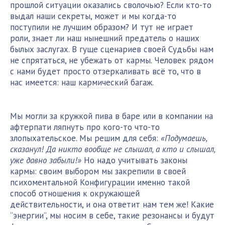
прошлой ситуации оказались сволочью? Если кто-то
выдал наши секреты, может и мы когда-то
поступили не лучшим образом? И тут не играет
роли, знает ли наш нынешний предатель о наших
былых заслугах. В гуще сценариев своей Судьбы нам
не спрятаться, не убежать от
кармы
. Человек рядом
с нами будет просто отзеркаливать всё то, что в
нас имеется: наш
кармический
багаж.
Мы могли за кружкой пива в баре или в компании на
афтерпати ляпнуть про кого-то что-то
злопыхательское. Мы решим для себя:
«Подумаешь,
сказанул! Да никто вообще не слышал, а кто и слышал,
уже давно забыли!»
Но надо учитывать законы
кармы
: своим выбором мы закрепили в своей
психоментальной
Конфигурации
именно такой
способ отношения к окружающей
действительности, и она ответит нам тем же! Какие
“энергии”, мы носим в себе, такие резонансы и будут