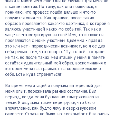
знаки и много чего ещё. Они не связаны для меня ни
в какие понятия. По тому, как они появились, я
понимаю, что процесс пошёл дальше и что-то
получится увидеть. Как правило, после таких
образов проявляется какая-то картинка, в которой я
являюсь участницей каких-то событий. Так как я
чаще всего медитирую на своё Имя, то и сюжеты
проявляются с моим участием. Дилемма
-
правда
это или нет - периодически возникает, но я её для
себя решаю тем, что говорю: "Пусть всё это даже
не так, но после таких медитаций у меня в памяти
остаётся удивительный мой образ, воспоминания о
котором меня настраивают на хорошие мысли о
себе. Есть куда стремиться!"
Во время медитаций я получала интересный для
меня опыт, переживала разные состояния. Был
период, когда меня буквально «вытряхивало из
тела». Я ощущала такие перегрузки, что было
впечатление, как будто лечу в сверхзвуковом
самолёте. Страха не было, но дискомфорт был очень