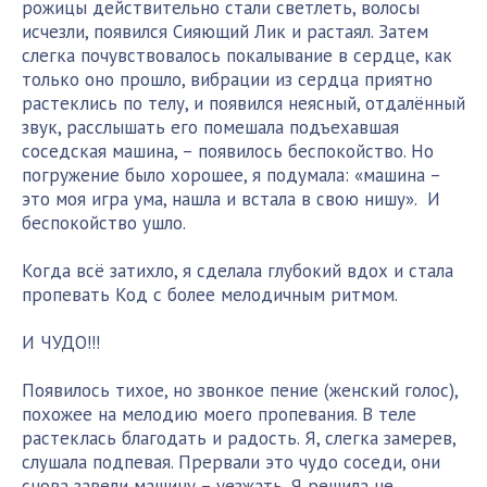
рожицы действительно стали светлеть, волосы
исчезли, появился Сияющий Лик и растаял. Затем
слегка почувствовалось покалывание в сердце, как
только оно прошло, вибрации из сердца приятно
растеклись по телу, и появился неясный, отдалённый
звук, расслышать его помешала подъехавшая
соседская машина, – появилось беспокойство. Но
погружение было хорошее, я подумала: «машина –
это моя игра ума, нашла и встала в свою нишу». И
беспокойство ушло.
Когда всё затихло, я сделала глубокий вдох и стала
пропевать Код с более мелодичным ритмом.
И ЧУДО!!!
Появилось тихое, но звонкое пение (женский голос),
похожее на мелодию моего пропевания. В теле
растеклась благодать и радость. Я, слегка замерев,
слушала подпевая. Прервали это чудо соседи, они
снова завели машину – уезжать. Я решила не