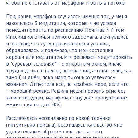
чтобы не отставать от марафона и быть в потоке.
Под конец марафона случилось именно так, у меня
накопились 3 медитации, которые я не успела
помедитировать по расписанию. Почитав 4-й том
Ииссиидиологии, я немного задремала, а очнувшись
и осознав, что суть прочитанного я уловила,
обрадовалась и подумала, что мои состояния
хороши для медитации. И я решилась медитировать
в "суровых условиях" – с открытым окном, иначе
трудно дышать (весна, потепление, а топят ещё, как
зимой) и днём, пока мама тихонько увлеклась
вязанием. Отпустила всё, по крайней мере, если что
– хороший релакс. Решила медитировать сама без
записи ведущих марафона сразу две пропущенные
медитации на два ЗКК.
Расслабилась неожиданно по новой технике
(интуитивно пришла), восхищаясь как всё во мне
удивительным образом сочетается: «вот