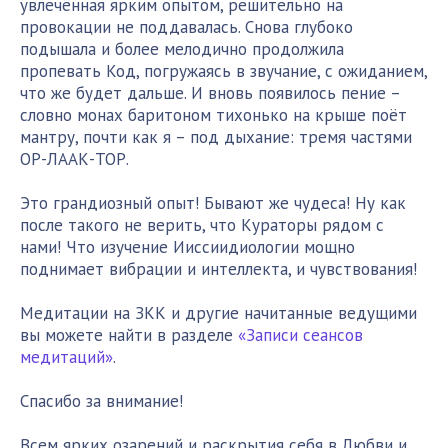
увлечённая ярким опытом, решительно на
провокации не поддавалась. Снова глубоко
подышала и более мелодично продолжила
пропевать Код, погружаясь в звучание, с ожиданием,
что же будет дальше. И вновь появилось пение –
словно монах баритоном тихонько на крыше поёт
мантру, почти как я – под дыхание: тремя частями
ОР-ЛААК-ТОР.
Это грандиозный опыт! Бывают же чудеса! Ну как
после такого не верить, что Кураторы рядом с
нами! Что изучение Ииссиидиологии мощно
поднимает вибрации и интеллекта, и чувствования!
Медитации на ЗКК и другие начитанные ведущими
вы можете найти в разделе
«Записи сеансов
медитаций»
.
Спасибо за внимание!
Всем ярких озарений и раскрытия себя в Любви и