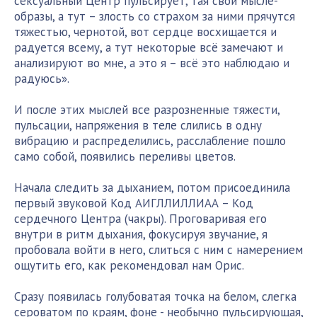
сексуальный Центр пульсирует, тая свои мысле-
образы, а тут – злость со страхом за ними прячутся
тяжестью, чернотой, вот сердце восхищается и
радуется всему, а тут некоторые всё замечают и
анализируют во мне, а это я – всё это наблюдаю и
радуюсь».
И после этих мыслей все разрозненные тяжести,
пульсации, напряжения в теле слились в одну
вибрацию и распределились, расслабление пошло
само собой, появились переливы цветов.
Начала следить за дыханием, потом присоединила
первый звуковой Код АИГЛЛИЛЛИАА – Код
сердечного Центра (чакры). Проговаривая его
внутри в ритм дыхания, фокусируя звучание, я
пробовала войти в него, слиться с ним с намерением
ощутить его, как рекомендовал нам Орис.
Сразу появилась голубоватая точка на белом, слегка
сероватом по краям, фоне - необычно пульсирующая,