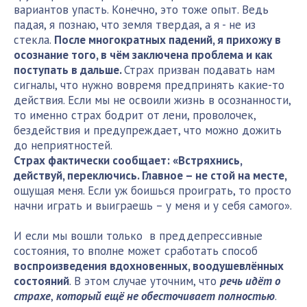
вариантов упасть. Конечно, это тоже опыт. Ведь
падая, я познаю, что земля твердая, а я - не из
стекла.
После многократных падений, я прихожу в
осознание того, в чём заключена проблема и как
поступать в дальше.
Страх призван подавать нам
сигналы, что нужно вовремя предпринять какие-то
действия. Если мы не освоили жизнь в осознанности,
то именно страх бодрит от лени, проволочек,
бездействия и предупреждает, что можно дожить
до неприятностей.
Страх фактически сообщает: «Встряхнись,
действуй, переключись. Главное – не стой на месте,
ощущая меня. Если уж боишься проиграть, то просто
начни играть и выиграешь – у меня и у себя самого».
И если мы вошли только в преддепрессивные
состояния, то вполне может сработать способ
воспроизведения вдохновенных, воодушевлённых
состояний
. В этом случае уточним, что
речь идёт о
страхе
,
который ещё не обесточивает полностью
.