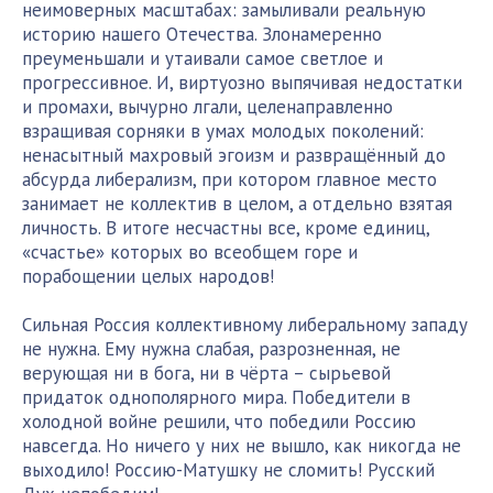
неимоверных масштабах: замыливали реальную
историю нашего Отечества. Злонамеренно
преуменьшали и утаивали самое светлое и
прогрессивное. И, виртуозно выпячивая недостатки
и промахи, вычурно лгали, целенаправленно
взращивая сорняки в умах молодых поколений:
ненасытный махровый эгоизм и развращённый до
абсурда либерализм, при котором главное место
занимает не коллектив в целом, а отдельно взятая
личность. В итоге несчастны все, кроме единиц,
«счастье» которых во всеобщем горе и
порабощении целых народов!
Сильная Россия коллективному либеральному западу
не нужна. Ему нужна слабая, разрозненная, не
верующая ни в бога, ни в чёрта – сырьевой
придаток однополярного мира. Победители в
холодной войне решили, что победили Россию
навсегда. Но ничего у них не вышло, как никогда не
выходило! Россию-Матушку не сломить! Русский