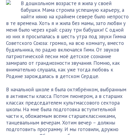
В дошкольном возрасте я жила у своей
бабушки. Мама строила успешную карьеру, а
найти няню на крайнем севере было непросто
в те времена. Хоть я и жила без мамы, зато любви у
меня было через край: сразу три бабушки! С одной
из них я просыпалась в шесть утра под звуки Гимна
Советского Союза: громко, на всю комнату, вместо
будильника, по радио включался Гимн. От звуков
патриотической песни моё детское сознание
замирало от грандиозности звучания. Помню, как
внимательно слушала, как уже тогда любовь к
Родине зарождалась в детском Сердце.
В начальной школе я была октябрёнком, выбранным
в активисты класса. Потом пионером, а в старших
классах председателем культмассового сектора
школы. На мне была подготовка вступительной
части к, обожаемым всеми старшеклассниками,
танцевальным вечерам. Хотим вечер – должны
подготовить программу. И мы готовили, дружно