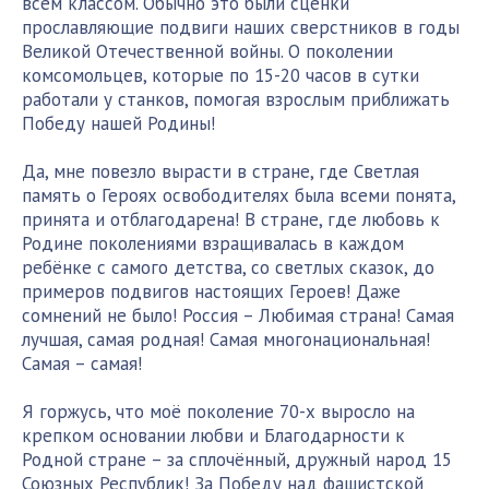
всем классом. Обычно это были сценки
прославляющие подвиги наших сверстников в годы
Великой Отечественной войны. О поколении
комсомольцев, которые по 15-20 часов в сутки
работали у станков, помогая взрослым приближать
Победу нашей Родины!
Да, мне повезло вырасти в стране, где Светлая
память о Героях освободителях была всеми понята,
принята и отблагодарена! В стране, где любовь к
Родине поколениями взращивалась в каждом
ребёнке с самого детства, со светлых сказок, до
примеров подвигов настоящих Героев! Даже
сомнений не было! Россия – Любимая страна! Самая
лучшая, самая родная! Самая многонациональная!
Самая – самая!
Я горжусь, что моё поколение 70-х выросло на
крепком основании любви и Благодарности к
Родной стране – за сплочённый, дружный народ 15
Союзных Республик! За Победу над фашистской