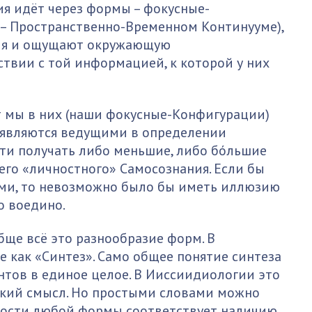
ия идёт через формы – фокусные-
– Пространственно-Временном Континууме),
ия и ощущают окружающую
ствии с той информацией, к которой у них
т мы в них (наши фокусные-Конфигурации)
и являются ведущими в определении
сти получать либо меньшие, либо бóльшие
го «личностного» Самосознания. Если бы
ми, то невозможно было бы иметь иллюзию
о воедино.
бще всё это разнообразие форм. В
 как «Синтез». Само общее понятие синтеза
нтов в единое целое. В Ииссиидиологии это
окий смысл. Но простыми словами можно
нности любой формы соответствует наличию