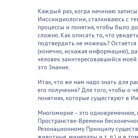
Каждый раз, когда начинаю записы
Ииссиидиологии, сталкиваюсь с те
процессы и понятия, чтобы было д
сложно. Как описать то, что увидет
подтвердить не можешь? Остаётся о
(конечно, искажая информацию), да
человек заинтересовавшийся моей т
это Знание.
Итак, что же нам надо знать для р
его получения? Для того, чтобы о ч
понятиях, которые существуют в И
Многомирие – это одновременное, 
Пространстве-Времени бесконечног
Резонационному Принципу существу
животные, минералы и т. д.) и в т