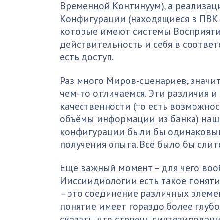
Временной Континуум), а реализац
Конфигурации (находящиеся в ПВК 
которые имеют системы Восприят
действительность и себя в соответ
есть доступ.
Раз много Миров-сценариев, значи
чем-то отличаемся. Эти различия 
качественности (то есть возможно
объёмы информации из банка) наше
конфигурации были бы одинаковы
получения опыта. Всё было бы слит
Ещё важный момент – для чего воо
Ииссиидиологии есть такое понятие
– это соединение различных элеме
понятие имеет гораздо более глуб
сказать, что степень синтезирова