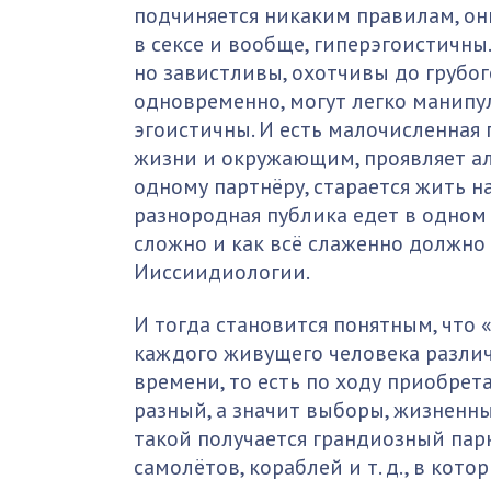
подчиняется никаким правилам, они
в сексе и вообще, гиперэгоистичны.
но завистливы, охотчивы до грубог
одновременно, могут легко манип
эгоистичны. И есть малочисленная 
жизни и окружающим, проявляет ал
одному партнёру, старается жить на
разнородная публика едет в одном 
сложно и как всё слаженно должно 
Ииссиидиологии.
И тогда становится понятным, что 
каждого живущего человека различн
времени, то есть по ходу приобрет
разный, а значит выборы, жизненны
такой получается грандиозный парк
самолётов, кораблей и т. д., в ко