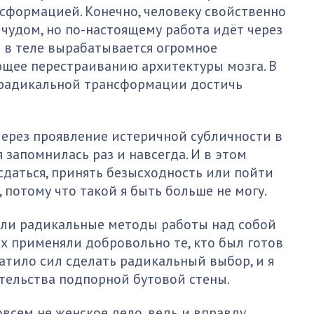
сформацией. Конечно, человеку свойственно
 чудом, но по-настоящему работа идёт через
е в теле вырабатывается огромное
ющее перестраиванию архитектуры мозга. В
радикальной трансформации достичь
через проявление истеричной субличности в
 запомнилась раз и навсегда. И в этом
сдаться, принять безысходность или пойти
, потому что такой я быть больше не могу.
али радикальные методы работы над собой
х применяли добровольно те, кто был готов
атило сил сделать радикальный выбор, и я
тельства подпорной бутовой стены.
совсем не женское дело, ведь и вправду