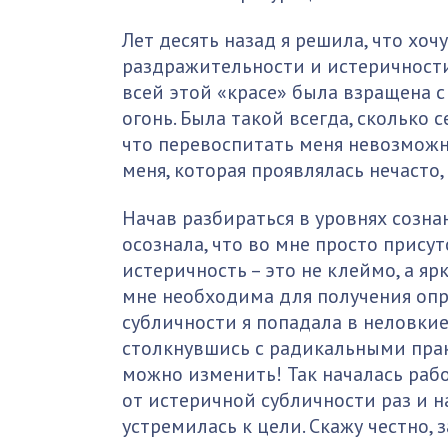
Лет десять назад я решила, что хоч
раздражительности и истеричности
всей этой «красе» была взращена с 
огонь. Была такой всегда, сколько с
что перевоспитать меня невозможно
меня, которая проявлялась нечасто
Начав разбираться в уровнях созна
осознала, что во мне просто прису
истеричность – это не клеймо, а яр
мне необходима для получения опр
субличности я попадала в неловкие
столкнувшись с радикальными прак
можно изменить! Так началась рабо
от истеричной субличности раз и н
устремилась к цели. Скажу честно, 