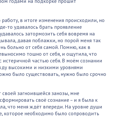
ром годами на подкорке прошит
работу, в итоге изменения происходили, но
где-то удавалось брать проявление
 удавалось затормозить себя вовремя на
дывала, давая поблажки, но порой меня так
нь больно от себя самой. Помню, как в
выносимо тошно от себя, и ощутила, что
 с истеричной частью себя. В моём сознании
жду высокими и низкими уровнями
ложно было существовать, нужно было срочно
т своей загноившейся занозы, мне
формировать своё сознание – и я была к
ала, что меня ждёт впереди. На уровне души
е, которое необходимо было сопроводить