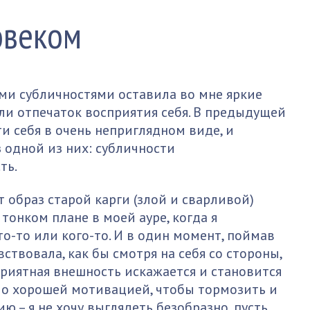
овеком
ими субличностями оставила во мне яркие
ли отпечаток восприятия себя. В предыдущей
ти себя в очень неприглядном виде, и
 одной из них: субличности
ть.
т образ старой карги (злой и сварливой)
 тонком плане в моей ауре, когда я
о-то или кого-то. И в один момент, поймав
вствовала, как бы смотря на себя со стороны,
приятная внешность искажается и становится
ало хорошей мотивацией, чтобы тормозить и
 – я не хочу выглядеть безобразно, пусть