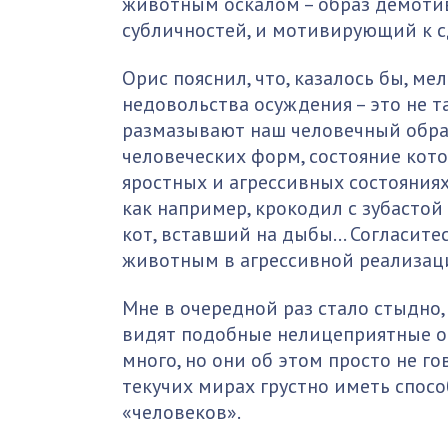
животным оскалом – образ демот
субличностей, и мотивирующий к с
Орис пояснил, что, казалось бы, м
недовольства осуждения – это не так
размазывают наш человечный обра
человеческих форм, состояние кот
яростных и агрессивных состояниях
как например, крокодил с зубастой
кот, вставший на дыбы… Согласитес
животным в агрессивной реализаци
Мне в очередной раз стало стыдно,
видят подобные нелицеприятные об
много, но они об этом просто не го
текучих мирах грустно иметь спос
«человеков».