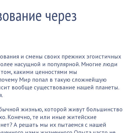
ование через
ования и смены своих прежних эгоистичных
более насущной и популярной. Многие люди
 том, какими ценностями мы
 почему Мир попал в такую сложнейшую
исит вообще существование нашей планеты.
я.
 обычной жизнью, которой живут большинство
хо. Конечно, те или иные житейские
х нет? А решать мы их пытаемся с нашей
лученного нами жизненного Опыта часто не