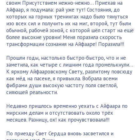
своим Присутствием нежно-нежно… Приехав на
Айфаар, я подумала: рай уже тут! Состояния, до
которых на горных тренингах надо было тянуться
изо всех сил и получить их на миг, второй, тут были
обычной, рабочей зоной, с которой шёл старт на ещё
более высокие уровни! Меня поразила скорость
трансформации сознания на Айфааре! Поразила!!!
Прошли годы, настолько быстро-быстро, что и не
заметила, как четыре с лишним года промелькнули…
К яркому Айфааровскому Свету, разлитому повсюду
как мёд на пасеке, я привыкла. Вобрала всеми
фибрами души высокую частоту поля светлой,
сияющей реальности.
Недавно пришлось временно уехать с Айфаара по
мирским делам и отсутствовать около трёх
месяцев. Разницу, ох! как прочувствовала!!!
По приезду Свет Сердца вновь засветился и