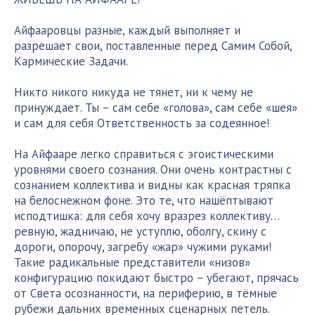
Айфааровцы разные, каждый выполняет и
разрешает свои, поставленные перед Самим Собой,
Кармические Задачи.
Никто никого никуда не тянет, ни к чему не
принуждает. Ты – сам себе «голова», сам себе «шея»
и сам для себя Ответственность за содеянное!
На Айфааре легко справиться с эгоистическими
уровнями своего сознания. Они очень контрастны с
сознанием коллектива и видны как красная тряпка
на белоснежном фоне. Это те, что нашёптывают
исподтишка: для себя хочу вразрез коллективу…
ревную, жадничаю, не уступлю, оболгу, скину с
дороги, опорочу, загребу «жар» чужими руками!
Такие радикальные представители «низов»
конфигурацию покидают быстро – убегают, прячась
от Света осознанности, на периферию, в тёмные
рубежи дальних временных сценарных петель.