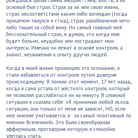
рождалась целая гамма эмоций - гнев, злость, а их
основой был страх. Страх за их или свою жизни,
страх несоответствия каким-либо взглядам (тогда
прицепом тянулся и стыд), страх разоблачения чего-
либо тащил за собой вину. Но самый главный мой
бессознательный страх, я думаю, это когда мне
будет больно, неудобно или пострадают мои
интересы. Именно он лежит в основе контроля, а
значит, неуважения к опыту других людей.
Когда в моей жизни произошло это осознание, я
стала избавляться от контроля путем доверия
происходящему. Я помню этот момент, 17 лет назад,
когда я сама устала от жёсткого контроля, который
не позволял расслабиться ни на минуту. В сложной
ситуации я сказала себе: «Я принимаю любой исход
ситуации, она только от меня не зависит, НО, если
моё мнение учитывается, я - за самый позитивный по
мнению Вселенной». Это была своеобразная
аффирмация, проговорив которую я спокойно
улеглась спать.