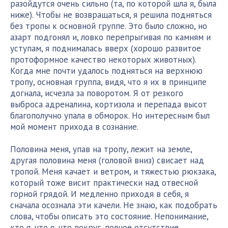
разойдутся очень сильно (та, по которой шла я, была
ниже). Чтобы не возвращаться, я решила подняться
без тропы к основной группе. Это было сложно, но
азарт подгонял и, ловко перепрыгивая по камням и
уступам, я поднималась вверх (хорошо развитое
протоформное качество некоторых животных).
Когда мне почти удалось подняться на верхнюю
тропу, основная группа, видя, что я их в принципе
догнала, исчезла за поворотом. Я от резкого
выброса адреналина, кортизола и перепада высот
благополучно упала в обморок. Но интересным был
мой момент прихода в сознание.
Половина меня, упав на тропу, лежит на земле,
другая половина меня (головой вниз) свисает над
тропой. Меня качает и ветром, и тяжестью рюкзака,
который тоже висит практически над отвесной
горной грядой. И медленно приходя в себя, я
сначала осознала эти качели. Не знаю, как подобрать
слова, чтобы описать это состояние. Непонимание,
кто я, что я, что вокруг, полное отсутствие