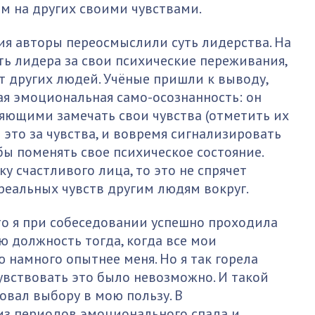
м на других своими чувствами.
ия авторы переосмыслили суть лидерства. На
ть лидера за свои психические переживания,
 других людей. Учёные пришли к выводу,
ая эмоциональная само-осознанность: он
яющими замечать свои чувства (отметить их
о это за чувства, и вовремя сигнализировать
обы поменять свое психическое состояние.
у счастливого лица, то это не спрячет
реальных чувств другим людям вокруг.
то я при собеседовании успешно проходила
ю должность тогда, когда все мои
 намного опытнее меня. Но я так горела
увствовать это было невозможно. И такой
вал выбору в мою пользу. В
из периодов эмоционального спада и