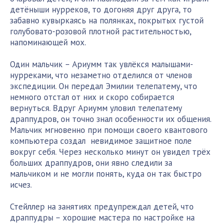
детёныши нурреков, то догоняя друг друга, то
забавно кувыркаясь на полянках, покрытых густой
голубовато-розовой плотной растительностью,
напоминающей мох.
Один мальчик – Ариумм так увлёкся малышами-
нурреками, что незаметно отделился от членов
экспедиции. Он передал Эмилии телепатему, что
немного отстал от них и скоро собирается
вернуться. Вдруг Ариумм уловил телепатему
драппудров, он точно знал особенности их общения.
Мальчик мгновенно при помощи своего квантового
компьютера создал невидимое защитное поле
вокруг себя. Через несколько минут он увидел трёх
больших драппудров, они явно следили за
мальчиком и не могли понять, куда он так быстро
исчез.
Стейллер на занятиях предупреждал детей, что
драппудры – хорошие мастера по настройке на