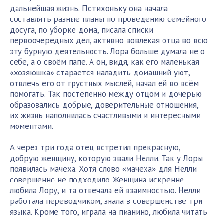
дальнейшая жизнь. Потихоньку она начала
составлять разные планы по проведению семейного
досуга, по уборке дома, писала списки
первоочередных дел, активно вовлекая отца во всю
эту бурную деятельность. Лора больше думала не о
себе, а о своём папе. А он, видя, как его маленькая
«хозяюшка» старается наладить домашний уют,
отвлечь его от грустных мыслей, начал ей во всём
помогать. Так постепенно между отцом и дочерью
образовались добрые, доверительные отношения,
их жизнь наполнилась счастливыми и интересными
моментами.
А через три года отец встретил прекрасную,
добрую женщину, которую звали Нелли. Так у Лоры
появилась мачеха. Хотя слово «мачеха» для Нелли
совершенно не подходило. Женщина искренне
любила Лору, и та отвечала ей взаимностью. Нелли
работала переводчиком, знала в совершенстве три
языка. Кроме того, играла на пианино, любила читать