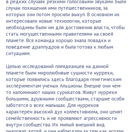
в редких случаях резкими голосовыми звуками. Были
случаи похищения ими путешественников, за
которых они потом просили выкуп. В основном их
интересовали новые технологии, которые
необходимы были им для достижения власти, чтобы
стать могущественными правителями на своей
планете. Вся команда хорошо знала повадки и
поведение драппудров и была готова к любым
ситуациям.
Целью исследований плеядеанцев на данной
планете были миролюбивые сущности нурреки,
которые появились здесь благодаря генетическим
экспериментам ученых Альционы. Внешне они чем-
то напоминают наших сурикатов. Живут нурреки
большими, дружными сообществами, старшие особи
заботятся о всех малышах. Для нурреков
характерен высокий дух коллективизма, они ценят
семейственность и не проявляют агрессивности
внутри сообщества. Их милый внешний вид
очаровал детей, и они наблюдали за тем как играли