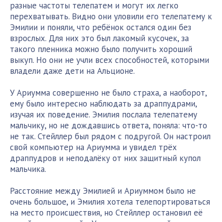
разные частоты телепатем и могут их легко
перехватывать. Видно они уловили его телепатему к
Эмилии и поняли, что ребёнок остался один без
взрослых. Для них это был лакомый кусочек, за
такого пленника можно было получить хороший
выкуп. Но они не учли всех способностей, которыми
владели даже дети на Альционе.
У Ариумма совершенно не было страха, а наоборот,
ему было интересно наблюдать за драппудрами,
изучая их поведение. Эмилия послала телепатему
мальчику, но не дождавшись ответа, поняла: что-то
не так. Стейллер был рядом с подругой. Он настроил
свой компьютер на Ариумма и увидел трёх
драппудров и неподалёку от них защитный купол
мальчика.
Расстояние между Эмилией и Ариуммом было не
очень большое, и Эмилия хотела телепортироваться
на место происшествия, но Стейллер остановил её