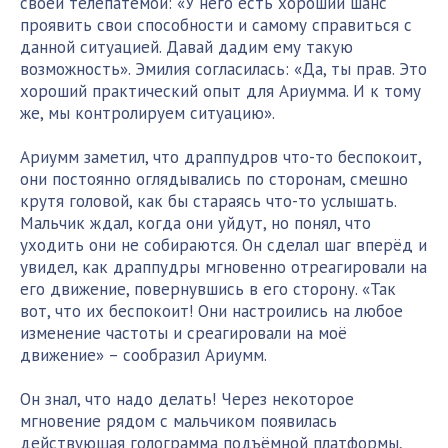
своей телепатемой: «У него есть хороший шанс
проявить свои способности и самому справиться с
данной ситуацией. Давай дадим ему такую
возможность». Эмилия согласилась: «Да, ты прав. Это
хороший практический опыт для Ариумма. И к тому
же, мы контролируем ситуацию».
Ариумм заметил, что драппудров что-то беспокоит,
они постоянно оглядывались по сторонам, смешно
крутя головой, как бы стараясь что-то услышать.
Мальчик ждал, когда они уйдут, но понял, что
уходить они не собираются. Он сделал шаг вперёд и
увидел, как драппудры мгновенно отреагировали на
его движение, повернувшись в его сторону. «Так
вот, что их беспокоит! Они настроились на любое
изменение частоты и среагировали на моё
движение» – сообразил Ариумм.
Он знал, что надо делать! Через некоторое
мгновение рядом с мальчиком появилась
действующая голограмма подъёмной платформы,