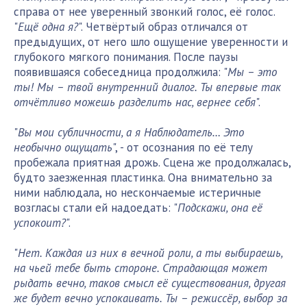
справа от нее уверенный звонкий голос, её голос.
"
Ещё одна я?
". Четвёртый образ отличался от
предыдущих, от него шло ощущение уверенности и
глубокого мягкого понимания. После паузы
появившаяся собеседница продолжила: "
Мы – это
ты! Мы – твой внутренний диалог. Ты впервые так
отчётливо можешь разделить нас, вернее себя
".
"
Вы мои субличности, а я Наблюдатель… Это
необычно ощущать
", - от осознания по её телу
пробежала приятная дрожь. Сцена же продолжалась,
будто заезженная пластинка. Она внимательно за
ними наблюдала, но нескончаемые истеричные
возгласы стали ей надоедать: "
Подскажи, она её
успокоит?
".
"
Нет. Каждая из них в вечной роли, а ты выбираешь,
на чьей тебе быть стороне. Страдающая может
рыдать вечно, таков смысл её существования, другая
же будет вечно успокаивать. Ты – режиссёр, выбор за