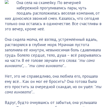
Она села на скамейку. По вечерней
набережной прогуливались пары, чуть
поодаль расположилась веселая компания, от
них доносился звонкий смех. Казалось, что сегодня
только она осталась в одиночестве. Все счастливы в
это вечер, кроме неё.
Она сидела молча, её взгляд, устремлённый вдаль,
растворялся в глубине моря. Мрачная пустота
заполняла её изнутри, невыносимая боль сдавливала
грудь. Болело сердце, тело, душа – всё разрывалось
на части. В её голове звучали его слова: "
ты сама
виновата
", ... "
ты сама виновата
"...
Нет, это не справедливо, она любила его, прощала
ему всё... Как он мог её бросить? Она готова была
его простить за очередной скандал, но он ушёл: "
ты
сама виновата
"...
Вдруг, будто очнувшись от забытья, она услышала