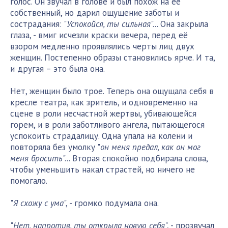
голос. Он звучал в голове и был похож на её
собственный, но дарил ощущение заботы и
сострадания: "
Успокойся, ты сильная
"... Она закрыла
глаза, - вмиг исчезли краски вечера, перед её
взором медленно проявлялись черты лиц двух
женщин. Постепенно образы становились ярче. И та,
и другая – это была она.
Нет, женщин было трое. Теперь она ощущала себя в
кресле театра, как зритель, и одновременно на
сцене в роли несчастной жертвы, убивающейся
горем, и в роли заботливого ангела, пытающегося
успокоить страдалицу. Одна упала на колени и
повторяла без умолку "
он меня предал, как он мог
меня бросить
"... Вторая спокойно подбирала слова,
чтобы уменьшить накал страстей, но ничего не
помогало.
"
Я схожу с ума
", - громко подумала она.
"
Нет, напротив, ты открыла новую себя
", - прозвучал